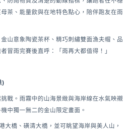
包、防雨物資及清楚的動線指標，讓跑者在不穩
薑母茶、能量飲與在地特色點心，陪伴跑友在雨
、金山意象陶瓷茶杯、精巧刺繡雙面漁夫帽、品
跑者冒雨完賽後直呼：「雨再大都值得！」
)
起挑戰。雨霧中的山海景緻與海岸線在水氣映襯
手機中獨一無二的金山限定畫面。
磺港大橋、磺清大橋，並可眺望海岸與美人山，