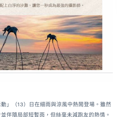
動」（13）日在細雨與涼風中熱鬧登場。雖然
冷並伴隨局部短暫雨，但絲毫未減跑友的熱情。