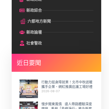
新政綜合
六都地方新聞
新政論壇
社會警政
近日要聞
行動力挺身障就業！北市中秋送暖
攜手企業、網紅推廣庇護工場好禮
2026-08-07
慢步閩東風情 達人帶路體驗深度
慢旅 馬祖「島嶼淨行」推全新套