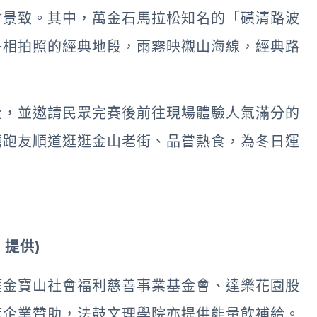
會景致。其中，萬金石馬拉松知名的「磺清路波
爭相拍照的經典地段，雨霧映襯山海線，經典路
全，並邀請民眾完賽後前往現場體驗人氣滿分的
薦跑友順道逛逛金山老街、品嘗熱食，為冬日運
 提供)
獲金寶山社會福利慈善事業基金會、達樂花園股
等企業贊助，法鼓文理學院亦提供能量飲補給。