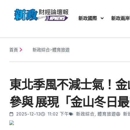
新政國際
新政兩岸
首頁
新政綜合
>
體育旅遊
東北季風不減士氣！金山
參與 展現「金山冬日
2025-12-13
11:02 下午
新政綜合
,
體育旅遊
新