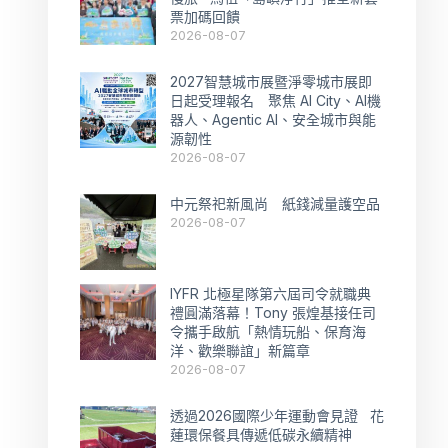
票加碼回饋
2026-08-07
2027智慧城市展暨淨零城市展即
日起受理報名 聚焦 AI City、AI機
器人、Agentic AI、安全城市與能
源韌性
2026-08-07
中元祭祀新風尚 紙錢減量護空品
2026-08-07
IYFR 北極星隊第六屆司令就職典
禮圓滿落幕！Tony 張煌基接任司
令攜手啟航「熱情玩船、保育海
洋、歡樂聯誼」新篇章
2026-08-07
透過2026國際少年運動會見證 花
蓮環保餐具傳遞低碳永續精神