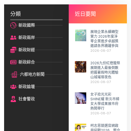
分類
近日要聞
新政國際
展現企業永續轉型
實力 2026年度淨
新政兩岸
零企業進步卓越獎
邀請各界踴躍參與
新政財經
2026-08-07
新政綜合
2026九份紅燈籠祭
展期進入最後倒數
把握暑假時光體驗
六都地方新聞
山城璀璨夜色
2026-08-07
新政論壇
女子拾光光彩
社會警政
SHINE耀 新北市婦
女大學成果展市府
熱鬧舉行
2026-08-07
柯志恩競選官網啟
用迎戰2026 整合