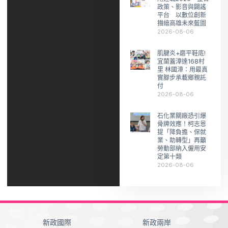
政策、影音與闢謠
平台 以數位創新
描繪高雄未來藍圖
2026-08-06
肌腱炎+磨平鞋底!
宜蘭蓋漳達168村
里 林國漳：用最真
實腳步承載鄉親託
付
2026-08-06
石化業關廠恐引爆
骨牌效應！柯志恩
提「降負擔、保就
業、助轉型」再籲
勞動部納入僱用安
定第十類
2026-08-06
新政國際
新政兩岸