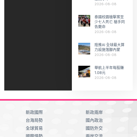
2026-08-08
泰國校園槍擊案至
少七人死亡 槍手同
告斃命
2026-08-08
陸推AI 全球最大算
力設施落腳內蒙
2026-08-08
華航上半年每股賺
1.08元
2026-08-08
新政國際
新政兩岸
台海局勢
國內政治
全球貿易
國防外交
國際情勢
兩岸交流