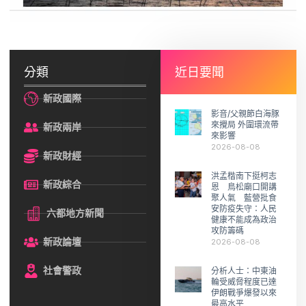
分類
近日要聞
新政國際
影音/父親節白海豚
來攪局 外圍環流帶
新政兩岸
來影響
2026-08-08
新政財經
洪孟楷南下挺柯志
新政綜合
恩 鳥松廟口開講
聚人氣 藍營批食
安防疫失守：人民
六都地方新聞
健康不能成為政治
攻防籌碼
新政論壇
2026-08-08
社會警政
分析人士：中東油
輪受威脅程度已達
伊朗戰爭爆發以來
最高水平