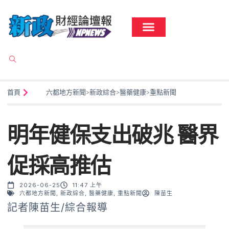
首頁
六都地方新聞
>
新政綜合
>
醫藥健康
>
重點新聞
明年健保支出破兆 醫界
促採高推估
2026-06-25
11:47 上午
六都地方新聞
,
新政綜合
,
醫藥健康
,
重點新聞
陳苗生
記者陳苗生/綜合報導