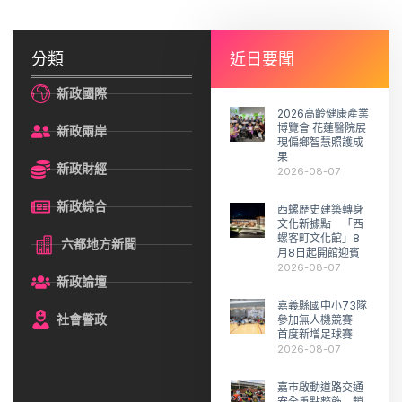
分類
近日要聞
新政國際
2026高齡健康產業
博覽會 花蓮醫院展
新政兩岸
現偏鄉智慧照護成
果
新政財經
2026-08-07
新政綜合
西螺歷史建築轉身
文化新據點 「西
螺客町文化館」8
六都地方新聞
月8日起開館迎賓
2026-08-07
新政論壇
嘉義縣國中小73隊
社會警政
參加無人機競賽
首度新增足球賽
2026-08-07
嘉市啟動道路交通
安全重點整飭 鎖