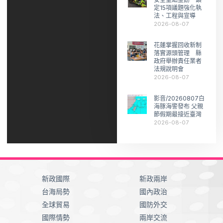
定15項議題強化執
法、工程與宣導
2026-08-07
花蓮掌握回收新制
落實源頭管理 縣
政府舉辦責任業者
法規說明會
2026-08-07
影音/20260807白
海豚海警發布 父親
節假期最接近臺灣
2026-08-07
新政國際
新政兩岸
台海局勢
國內政治
全球貿易
國防外交
國際情勢
兩岸交流