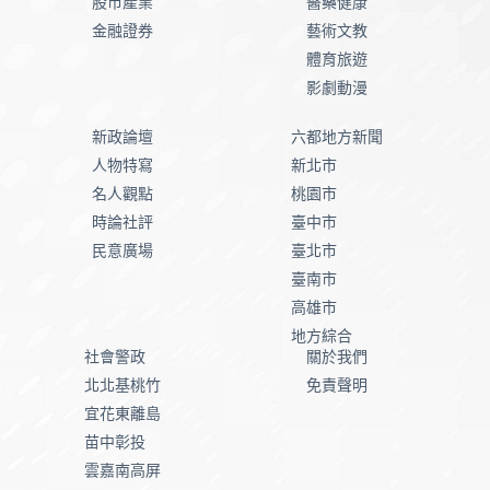
股市產業
醫藥健康
金融證券
藝術文教
體育旅遊
影劇動漫
新政論壇
六都地方新聞
人物特寫
新北市
名人觀點
桃園市
時論社評
臺中市
民意廣場
臺北市
臺南市
高雄市
地方綜合
社會警政
關於我們
北北基桃竹
免責聲明
宜花東離島
苗中彰投
雲嘉南高屏