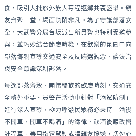
食，吸引大批旅外族人專程返鄉共襄盛舉。親
友齊聚一堂，場面熱鬧非凡。為了守護部落安
全，大武警分局台坂派出所員警也特別受邀參
與，並巧妙結合節慶時機，在歡樂的氛圍中向
部落鄉親宣導交通安全及反賄選觀念，讓法治
與安全意識深耕部落。
每逢部落齊聚、開懷暢飲的歡慶時刻，交通安
全格外重要。員警在活動中針對「酒駕防制」
進行深入宣導，極力呼籲民眾務必秉持「酒後
不開車、開車不喝酒」的鐵律，飲酒後應改搭
計程車、善用指定駕駛或請親友接送，切勿心