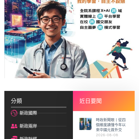
分類
近日要聞
新政國際
時政新聞眼丨從四
個維度讀懂今年以
新政兩岸
來中國元首外交
2026-08-08