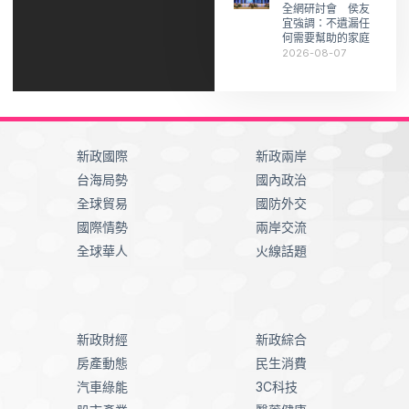
全網研討會 侯友
宜強調：不遺漏任
何需要幫助的家庭
2026-08-07
新政國際
新政兩岸
台海局勢
國內政治
全球貿易
國防外交
國際情勢
兩岸交流
全球華人
火線話題
新政財經
新政綜合
房產動態
民生消費
汽車綠能
3C科技