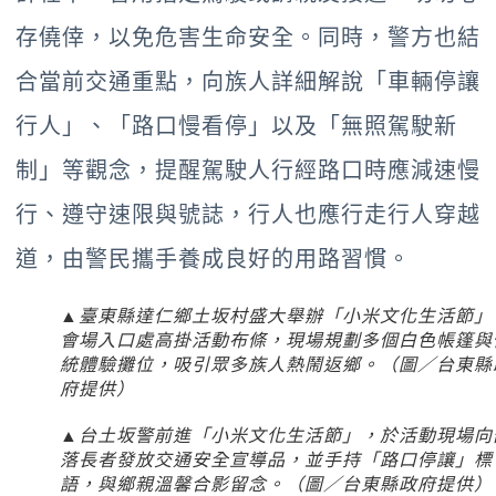
存僥倖，以免危害生命安全。同時，警方也結
合當前交通重點，向族人詳細解說「車輛停讓
行人」、「路口慢看停」以及「無照駕駛新
制」等觀念，提醒駕駛人行經路口時應減速慢
行、遵守速限與號誌，行人也應行走行人穿越
道，由警民攜手養成良好的用路習慣。
▲臺東縣達仁鄉土坂村盛大舉辦「小米文化生活節」
會場入口處高掛活動布條，現場規劃多個白色帳篷與
統體驗攤位，吸引眾多族人熱鬧返鄉。（圖／台東縣
府提供）
▲台土坂警前進「小米文化生活節」，於活動現場向
落長者發放交通安全宣導品，並手持「路口停讓」標
語，與鄉親溫馨合影留念。（圖／台東縣政府提供）