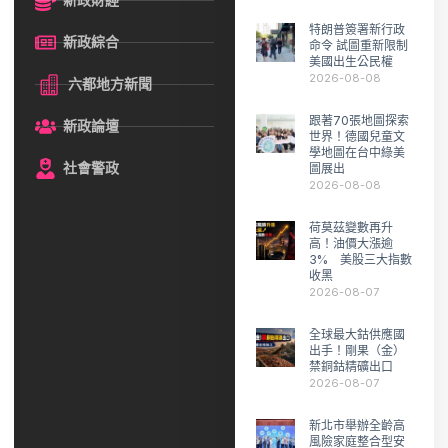
新政財經
特朗普簽署新行政
新政綜合
命令 試圖重新限制
美國出生公民權
2026-08-08
六都地方新聞
跟著70張地圖探索
新政論壇
世界！德國兒童文
學地圖在台中綠美
社會警政
圖展出
2026-08-08
荷莫茲變數再升
高！油價大漲逾
3% 美股三大指數
收黑
2026-08-07
全球最大鈷供應國
出手！剛果（金）
禁銅鈷精礦出口
2026-08-07
新北市舉辦全齡高
風險家庭整合型安