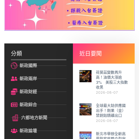
分類
近日要聞
新政國際
荷莫茲變數再升
高！油價大漲逾
新政兩岸
3% 美股三大指數
收黑
新政財經
2026-08-07
新政綜合
全球最大鈷供應國
出手！剛果（金）
禁銅鈷精礦出口
六都地方新聞
2026-08-07
新政論壇
新北市舉辦全齡高
風險家庭整合型安