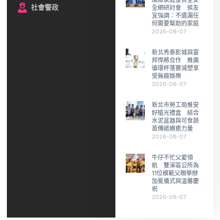
社會警政
全網研討會 侯友
宜強調：不遺漏任
何需要幫助的家庭
2026-08-07
新北秀泰影城與富
邦悍將合作 推廣
循環杯落實減塑享
受無痕娛樂
2026-08-07
新北市勞工局推安
好植光禮盒 結合
水泥盆器與可食蔬
苗傳遞療癒力量
2026-08-07
牛仔不忙父愛領
航 雙溪區公所為
11位模範父親舉辦
加冕儀式與溫馨慶
祝
2026-08-07