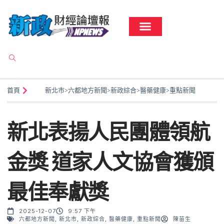
首頁
新北市
>
六都地方新聞
>
新政綜合
>
醫藥健康
>
重點新聞
新北表揚人民團體領航
金獎 道家人文協會獲頒
最佳奉獻獎
2025-12-07
9:57 下午
六都地方新聞
,
新北市
,
新政綜合
,
醫藥健康
,
重點新聞
陳苗生