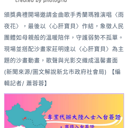
created by photogrid
頒獎典禮開場邀請金曲歌手秀蘭瑪雅演唱〈雨
夜花〉，最後以〈心肝寶貝〉作結，象徵人民
團體如母親般的溫暖陪伴，守護弱勢不孤單。
現場並搭配沙畫家莊明達以〈心肝寶貝〉為主
題的沙畫動畫，歌聲與光影交織成溫馨畫面
(新聞來源/圖文解說新北市政府社會局) 【編
輯記者/ 蕭蓉蓉】