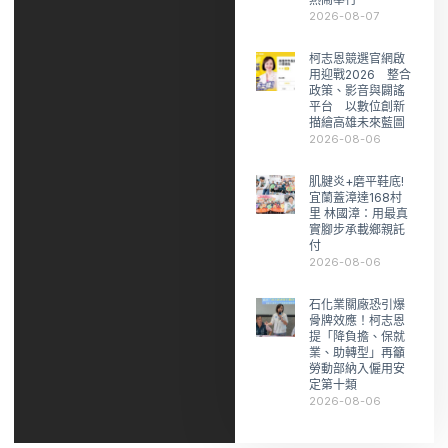
2026-08-07
柯志恩競選官網啟
用迎戰2026 整合
政策、影音與闢謠
平台 以數位創新
描繪高雄未來藍圖
2026-08-06
肌腱炎+磨平鞋底!
宜蘭蓋漳達168村
里 林國漳：用最真
實腳步承載鄉親託
付
2026-08-06
石化業關廠恐引爆
骨牌效應！柯志恩
提「降負擔、保就
業、助轉型」再籲
勞動部納入僱用安
定第十類
2026-08-06