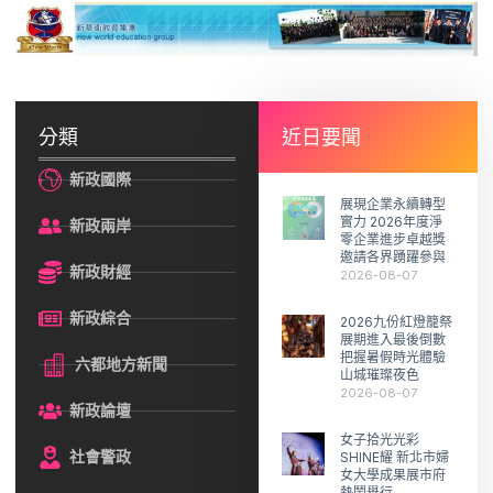
分類
近日要聞
新政國際
展現企業永續轉型
實力 2026年度淨
新政兩岸
零企業進步卓越獎
邀請各界踴躍參與
新政財經
2026-08-07
新政綜合
2026九份紅燈籠祭
展期進入最後倒數
把握暑假時光體驗
六都地方新聞
山城璀璨夜色
2026-08-07
新政論壇
女子拾光光彩
社會警政
SHINE耀 新北市婦
女大學成果展市府
熱鬧舉行