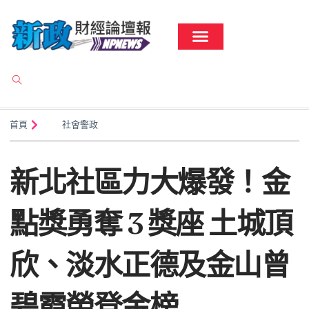
首頁
社會警政
新北社區力大爆發！金
點獎勇奪 3 獎座 土城頂
欣、淡水正德及金山曾
碧霞榮登金榜