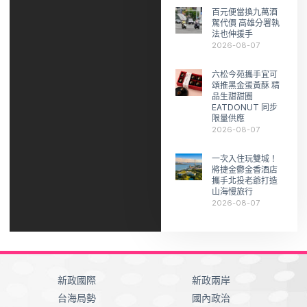
百元便當換九萬酒
駕代價 高雄分署執
法也伸援手
2026-08-07
六松今苑攜手宜可
頌推黑金蛋黃酥 精
品生甜甜圈
EATDONUT 同步
限量供應
2026-08-07
一次入住玩雙城！
將捷金鬱金香酒店
攜手北投老爺打造
山海慢旅行
2026-08-07
新政國際
新政兩岸
台海局勢
國內政治