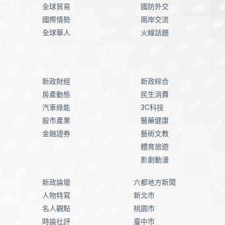
全球貿易
國防外交
國際情勢
兩岸交流
全球華人
火線話題
新政財經
新政綜合
房產動態
民生消費
汽車綠能
3C科技
股市產業
醫藥健康
金融證券
藝術文教
體育旅遊
影劇動漫
新政論壇
六都地方新聞
人物特寫
新北市
名人觀點
桃園市
時論社評
臺中市