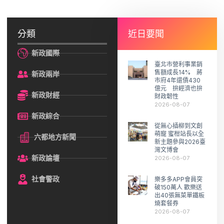
分類
近日要聞
新政國際
臺北市營利事業銷
售額成長14% 蔣
新政兩岸
市府4年還債430
億元 拚經濟也拚
新政財經
財政韌性
2026-08-07
新政綜合
從無心插柳到文創
萌寵 蜜柑站長以全
六都地方新聞
新主題參與2026臺
灣文博會
新政論壇
2026-08-07
社會警政
樂多多APP會員突
破150萬人 歡樂送
出40張無菜單鐵板
燒套餐券
2026-08-07