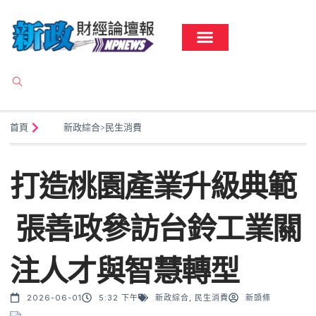
首頁
新政綜合
>
民生消費
打造桃園產業升級典範
張善政參訪台鈴工業關
注人才與智慧轉型
2026-06-01
5:32 下午
新政綜合
,
民生消費
新頭條