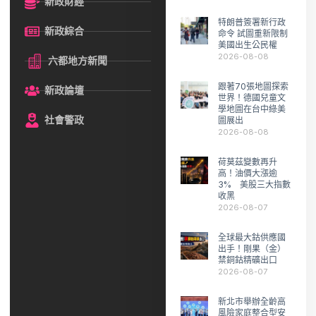
新政財經
特朗普簽署新行政
新政綜合
命令 試圖重新限制
美國出生公民權
2026-08-08
六都地方新聞
跟著70張地圖探索
新政論壇
世界！德國兒童文
學地圖在台中綠美
社會警政
圖展出
2026-08-08
荷莫茲變數再升
高！油價大漲逾
3% 美股三大指數
收黑
2026-08-07
全球最大鈷供應國
出手！剛果（金）
禁銅鈷精礦出口
2026-08-07
新北市舉辦全齡高
風險家庭整合型安