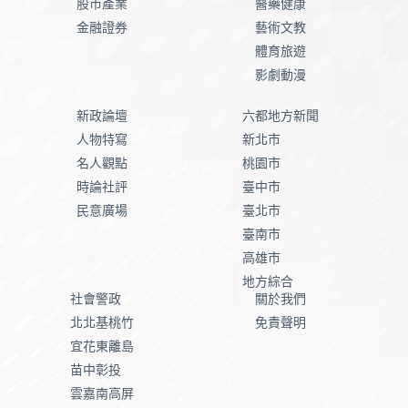
股市產業
醫藥健康
金融證券
藝術文教
體育旅遊
影劇動漫
新政論壇
六都地方新聞
人物特寫
新北市
名人觀點
桃園市
時論社評
臺中市
民意廣場
臺北市
臺南市
高雄市
地方綜合
社會警政
關於我們
北北基桃竹
免責聲明
宜花東離島
苗中彰投
雲嘉南高屏