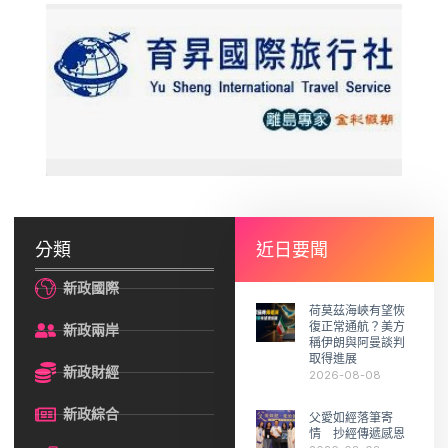
分類
近日要聞
新政國際
荷莫茲海峽有望恢
復正常通航？美方
新政兩岸
稱伊朗與阿曼談判
取得進展
新政財經
2026-08-08
新政綜合
父愛如經落筆寄
情 抄經傳遞感恩