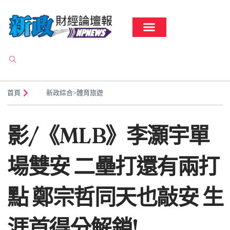
首頁
新政綜合
>
體育旅遊
影/《MLB》李灝宇單
場雙安 二壘打還有兩打
點 鄭宗哲同天也敲安 生
涯首得分解鎖!