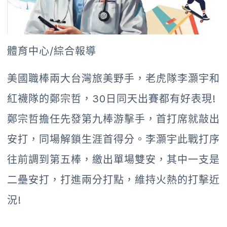
體育中心/綜合報導
美國職棒兩大台灣旅美野手，老虎隊李灝宇和
紅襪隊的鄭宗哲，30日同天出賽都有好表現!
鄭宗哲擔任先發第九棒游擊手，首打席就敲出
安打，同場解鎖生涯首得分。李灝宇此戰打序
往前調到第五棒，繳出單場雙安，其中一支是
二壘安打，打進兩分打點，維持火熱的打擊近
況!