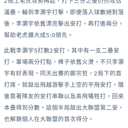
2局上老虎攻勢再起，打下三分之後仍然攻佔
滿壘，輪到李灝宇打擊。即便落入球數絕對落
後，李灝宇依舊漂亮擊出安打，再打進兩分，
幫助老虎擴大成5:0領先。
此戰李灝宇5打數2安打，其中有一支二壘安
打，單場兩分打點，棒子依舊火燙。不只李灝
宇有好表現，同天出賽的鄭宗哲，2局下的首
打席，就敲出飛越游擊手上空的平飛安打。隨
後靠著隊友的安打串聯以及高飛犧牲打，回來
本壘得到分數。這個半局敲出大聯盟第二安，
也解鎖個人在大聯盟的首次得分。