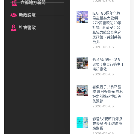
2026-08-08
六都地方新聞
IEAT 80週年化貿
新政論壇
易能量為大愛!募
272萬善款助20家
社會警政
社福 蔣萬安：公
私協力結合育兒宜
居政策、共創共善
台北
2026-08-08
影音/南澳民宅88
火災 2童自行逃生 1
毛孩獲救
2026-08-08
暑假親子共食正當
時 夏日好食光 雲林
好魚前進花博陪爸
爸過節
2026-08-08
影音/父親節白海豚
來攪局 外圍環流帶
來影響
2026-08-08