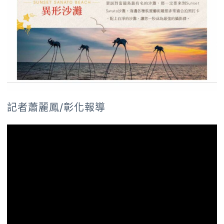
記者蕭麗鳳/彰化報導