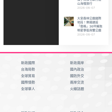
山海慢旅行
2026-08-07
大安森林公園國際
地段！樂揚建設
「翡格」36坪擁抱
明星學區與雙公園
2026-08-07
新政國際
新政兩岸
台海局勢
國內政治
全球貿易
國防外交
國際情勢
兩岸交流
全球華人
火線話題