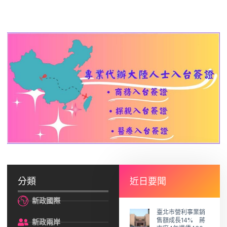
分類
近日要聞
新政國際
臺北市營利事業銷
售額成長14% 蔣
新政兩岸