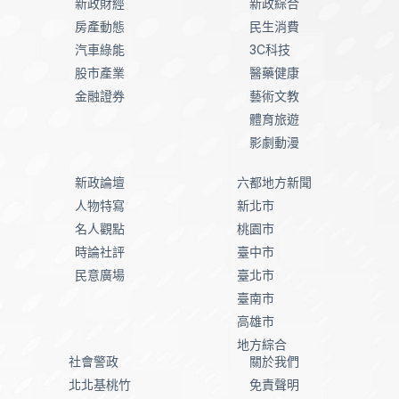
新政財經
新政綜合
房產動態
民生消費
汽車綠能
3C科技
股市產業
醫藥健康
金融證券
藝術文教
體育旅遊
影劇動漫
新政論壇
六都地方新聞
人物特寫
新北市
名人觀點
桃園市
時論社評
臺中市
民意廣場
臺北市
臺南市
高雄市
地方綜合
社會警政
關於我們
北北基桃竹
免責聲明