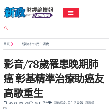
首頁
新政綜合
>
民生消費
影音/78歲罹患晚期肺
癌 彰基精準治療助癌友
高歌重生
2026-06-08
6:41 下午
新政綜合
,
民生消費
新頭條