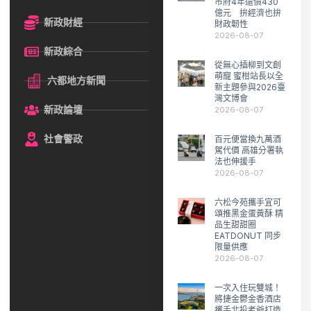
市府4年還債430
億元 拚經濟也拚
新政財經
財政韌性
2026-08-07
新政綜合
從無心插柳到文創
萌寵 蜜柑站長以全
六都地方新聞
新主題參與2026臺
灣文博會
新政論壇
2026-08-07
社會警政
百元便當換九萬酒
駕代價 高雄分署執
法也伸援手
2026-08-07
六松今苑攜手宜可
頌推黑金蛋黃酥 精
品生甜甜圈
EATDONUT 同步
限量供應
2026-08-07
一次入住玩雙城！
將捷金鬱金香酒店
攜手北投老爺打造