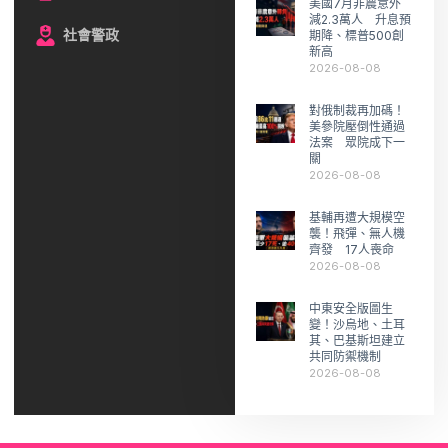
美國7月非農意外
減2.3萬人 升息預
社會警政
期降、標普500創
新高
2026-08-08
對俄制裁再加碼！
美參院壓倒性通過
法案 眾院成下一
關
2026-08-08
基輔再遭大規模空
襲！飛彈、無人機
齊發 17人喪命
2026-08-08
中東安全版圖生
變！沙烏地、土耳
其、巴基斯坦建立
共同防禦機制
2026-08-08