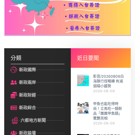
分類
近日要聞
新政國際
影音/20260809白
海豚行徑略轉 有減
新政兩岸
弱縮小趨勢
2026-08-09
新政財經
甲魚也能吃得時
新政綜合
尚！立馬吃一鍋新
品「團團甲魚鍋」
驚艷亮相
六都地方新聞
2026-08-09
新政論壇