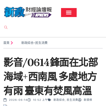
首頁
新政綜合
>
民生消費
影音/0614鋒面在北部
海域+西南風 多處地方
有雨 臺東有焚風高溫
2026-06-14
10:52 上午
新政綜合
,
民生消費
新頭條