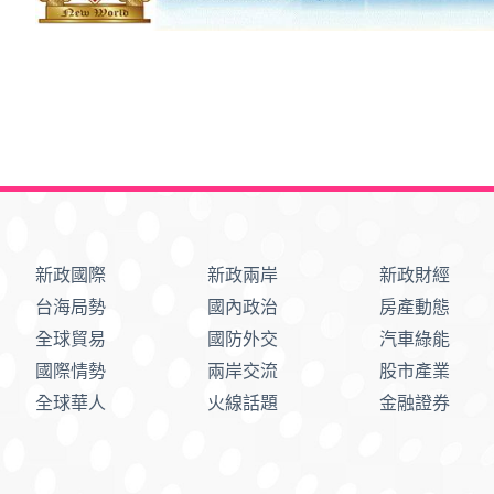
新政國際
新政兩岸
新政財經
台海局勢
國內政治
房產動態
全球貿易
國防外交
汽車綠能
國際情勢
兩岸交流
股市產業
全球華人
火線話題
金融證券