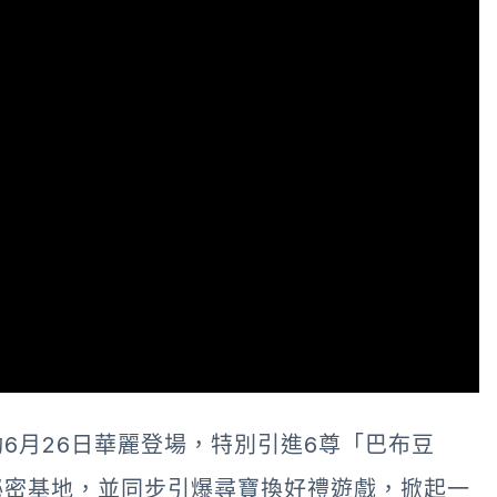
6月26日華麗登場，特別引進6尊「巴布豆
大秘密基地，並同步引爆尋寶換好禮遊戲，掀起一