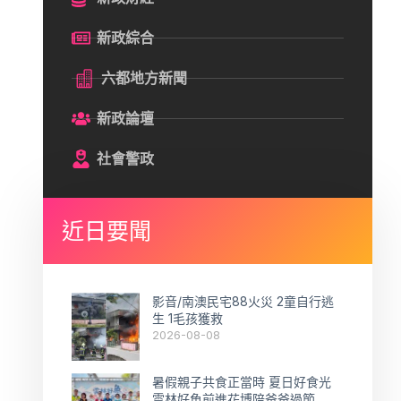
新政綜合
六都地方新聞
新政論壇
社會警政
近日要聞
影音/南澳民宅88火災 2童自行逃
生 1毛孩獲救
2026-08-08
暑假親子共食正當時 夏日好食光
雲林好魚前進花博陪爸爸過節