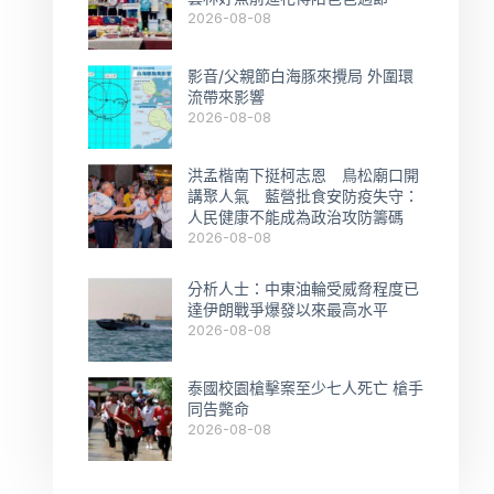
2026-08-08
影音/父親節白海豚來攪局 外圍環
流帶來影響
2026-08-08
洪孟楷南下挺柯志恩 鳥松廟口開
講聚人氣 藍營批食安防疫失守：
人民健康不能成為政治攻防籌碼
2026-08-08
分析人士：中東油輪受威脅程度已
達伊朗戰爭爆發以來最高水平
2026-08-08
泰國校園槍擊案至少七人死亡 槍手
同告斃命
2026-08-08