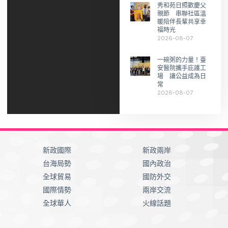
秀和苑日照歡慶父
親節 串聯社區溫
暖陪伴長輩共享幸
福時光
2026-08-07
一碗粥的力量！臺
安醫院攜手庇護工
場 讓公益成為日
常
2026-08-07
新政國際
新政兩岸
台海局勢
國內政治
全球貿易
國防外交
國際情勢
兩岸交流
全球華人
火線話題