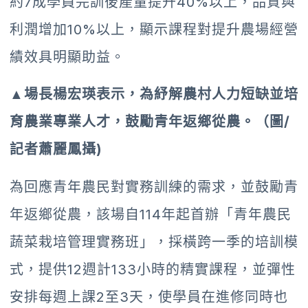
約7成學員完訓後產量提升40%以上，品質與
利潤增加10%以上，顯示課程對提升農場經營
績效具明顯助益。
▲場長楊宏瑛表示，為紓解農村人力短缺並培
育農業專業人才，鼓勵青年返鄉從農。（圖/
記者蕭麗鳳攝)
為回應青年農民對實務訓練的需求，並鼓勵青
年返鄉從農，該場自114年起首辦「青年農民
蔬菜栽培管理實務班」，採橫跨一季的培訓模
式，提供12週計133小時的精實課程，並彈性
安排每週上課2至3天，使學員在進修同時也