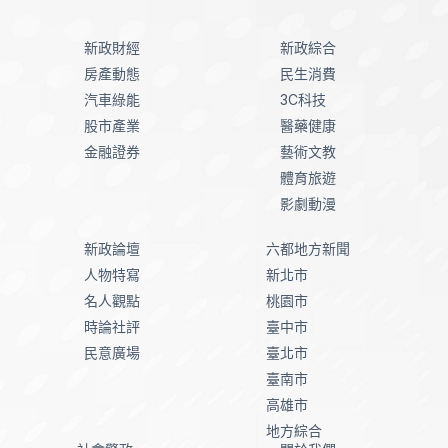
新政財經
新政綜合
房產動態
民生消費
汽車綠能
3C科技
股市產業
醫藥健康
金融證券
藝術文教
體育旅遊
影劇動漫
新政論壇
六都地方新聞
人物特寫
新北市
名人觀點
桃園市
時論社評
臺中市
民意廣場
臺北市
臺南市
高雄市
地方綜合