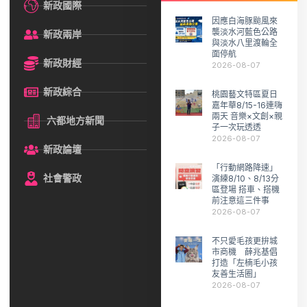
新政國際
因應白海豚颱風來
襲淡水河藍色公路
新政兩岸
與淡水八里渡輪全
面停航
新政財經
2026-08-07
新政綜合
桃園藝文特區夏日
嘉年華8/15-16連嗨
兩天 音樂×文創×親
六都地方新聞
子一次玩透透
2026-08-07
新政論壇
「行動網路降速」
社會警政
演練8/10、8/13分
區登場 搭車、搭機
前注意這三件事
2026-08-07
不只愛毛孩更拚城
市商機 薛兆基倡
打造「左楠毛小孩
友善生活圈」
2026-08-07