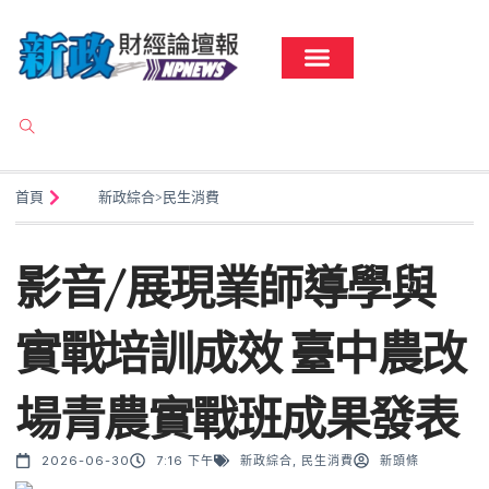
首頁
新政綜合
>
民生消費
影音/展現業師導學與
實戰培訓成效 臺中農改
場青農實戰班成果發表
2026-06-30
7:16 下午
新政綜合
,
民生消費
新頭條