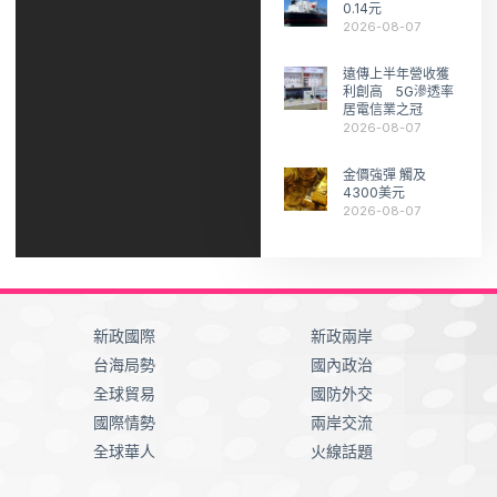
0.14元
2026-08-07
遠傳上半年營收獲
利創高 5G滲透率
居電信業之冠
2026-08-07
金價強彈 觸及
4300美元
2026-08-07
新政國際
新政兩岸
台海局勢
國內政治
全球貿易
國防外交
國際情勢
兩岸交流
全球華人
火線話題