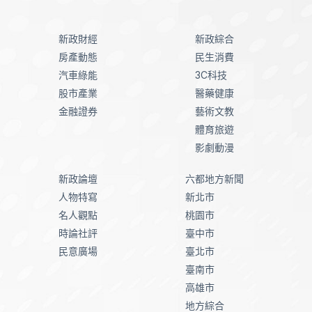
新政財經
新政綜合
房產動態
民生消費
汽車綠能
3C科技
股市產業
醫藥健康
金融證券
藝術文教
體育旅遊
影劇動漫
新政論壇
六都地方新聞
人物特寫
新北市
名人觀點
桃園市
時論社評
臺中市
民意廣場
臺北市
臺南市
高雄市
地方綜合