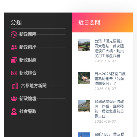
分類
近日要聞
新政國際
台灣「漢光演習」
四大看點：首次阻
新政兩岸
絕淡江大橋、動員
民用工廠產武器
新政財經
2026-08-07
新政綜合
日本2026防衛白皮
書為何刪去「台海
攸關安保」？
六都地方新聞
2026-08-07
新政論壇
歐洲乾旱與河流乾
涸：炸彈、戰艦殘
社會警政
骸、猛獁象骨骸重
見天日
2026-08-07
台航1.55元 華友聯