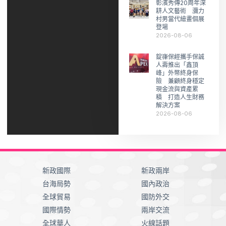
彰濱秀傳20周年深
耕人文藝術 瀰力
村男當代繪畫個展
登場
2026-08-06
錠嵂保經攜手保誠
人壽推出「鑫頂
峰」外幣終身保
險 兼顧終身穩定
現金流與資產累
積 打造人生財務
解決方案
2026-08-06
新政國際
新政兩岸
台海局勢
國內政治
全球貿易
國防外交
國際情勢
兩岸交流
全球華人
火線話題