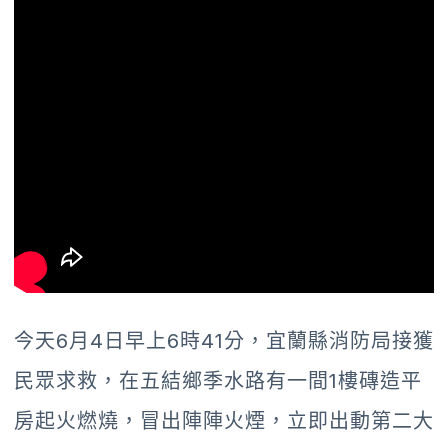
今天6月4日早上6時41分，宜蘭縣消防局接獲
民眾求救，在五結鄉季水路有一間1樓磚造平
房起火燃燒，冒出陣陣火煙，立即出動第二大