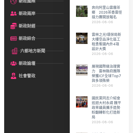
新政國際
奔向阿里山雲霧茶
鄉 2026茶香雲徑
新政兩岸
接力賽開放報名
2026-08-06
新政財經
雲林之光!環保局新
新政綜合
大樓空品淨化區工
程勇奪國內外4項
設計大獎
六都地方新聞
2026-08-06
新政論壇
展現國際級治理實
力 雲林縣府團隊
社會警政
榮獲ICF全球Top7
與多項殊榮
2026-08-06
國民黨同志介紹會
巡迴大村永靖 魏平
政率議員攜手造勢
盼翻轉彰化打造新
局
2026-08-06