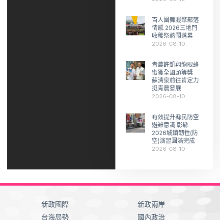
百人圍舞凝聚部落
情感 2026三地門
收穫祭熱鬧落幕
2026-08-10
青農許凱翔龍眼蜂
蜜獲全國頭等獎
蘇清泉前往肯定力
挺青農發展
2026-08-10
有效提升縣民防空
避難意識 彰縣
2026城鎮韌性(防
空)演習圓滿完成
2026-08-10
新政國際
新政兩岸
台海局勢
國內政治