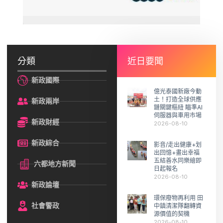
分類
近日要聞
新政國際
億光泰國新廠今動
土！打造全球供應
新政兩岸
鏈關鍵樞紐 瞄準AI
伺服器與車用市場
新政財經
2026-08-10
新政綜合
影音/走出健康+划
出回憶+畫出幸福
五結善水同樂繪即
六都地方新聞
日起報名
2026-08-10
新政論壇
環保廢物再利用 田
社會警政
中鎮清潔隊翻轉資
源價值的契機
2026-08-10