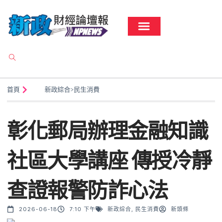
首頁
新政綜合
>
民生消費
彰化郵局辦理金融知識
社區大學講座 傳授冷靜
查證報警防詐心法
2026-06-18
7:10 下午
新政綜合
,
民生消費
新頭條