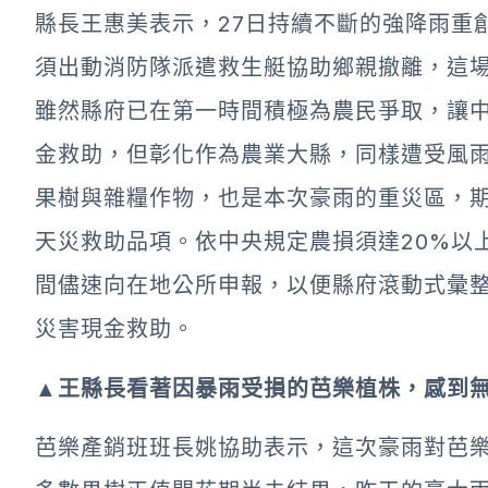
縣長王惠美表示，27日持續不斷的強降雨重
須出動消防隊派遣救生艇協助鄉親撤離，這
雖然縣府已在第一時間積極為農民爭取，讓
金救助，但彰化作為農業大縣，同樣遭受風
果樹與雜糧作物，也是本次豪雨的重災區，
天災救助品項。依中央規定農損須達20%以
間儘速向在地公所申報，以便縣府滾動式彙
災害現金救助。
▲王縣長看著因暴雨受損的芭樂植株，感到無
芭樂產銷班班長姚協助表示，這次豪雨對芭