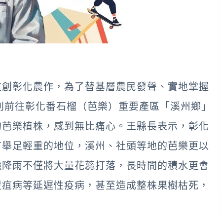
重創彰化農作，為了替基層農民發聲、實地掌握
別前往彰化番石榴（芭樂）重要產區「溪州鄉」
的芭樂植株，感到無比痛心。王縣長表示，彰化
有舉足輕重的地位，溪州、社頭等地的芭樂更以
強降雨不僅將大量花蕊打落，長時間的積水更會
炭疽病等延遲性疫病，甚至造成整株果樹枯死，