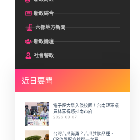
新政綜合
六都地方新聞
新政論壇
社會警政
近日要聞
電子煙大舉入侵校園！台南藍軍議
員林燕祝怒批南市府
2026-08-07
台灣苦瓜尚勇？苦瓜胜肽品種、
CP值與配方挑選一次看