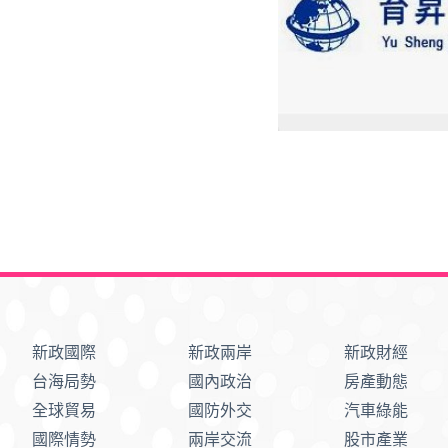
新政國際
新政兩岸
新政財經
台海局勢
國內政治
房產動態
全球貿易
國防外交
汽車綠能
國際情勢
兩岸交流
股市產業