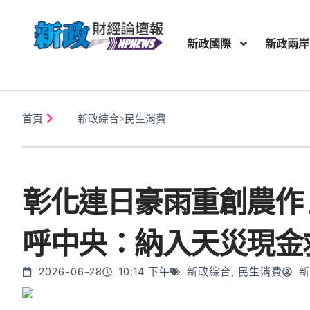
新政國際
新政兩岸
首頁
新政綜合
>
民生消費
彰化連日豪雨重創農作
呼中央：納入天災現金
2026-06-28
10:14 下午
新政綜合
,
民生消費
新