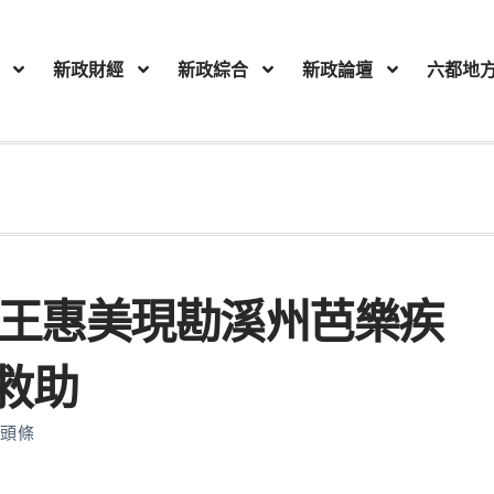
新政財經
新政綜合
新政論壇
六都地
 王惠美現勘溪州芭樂疾
救助
頭條