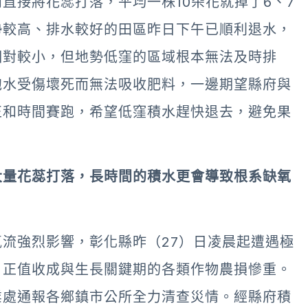
直接將花蕊打落，平均一株10朵花就掉了6、7
勢較高、排水較好的田區昨日下午已順利退水，
相對較小，但地勢低窪的區域根本無法及時排
泡水受傷壞死而無法吸收肥料，一邊期望縣府與
正和時間賽跑，希望低窪積水趕快退去，避免果
大量花蕊打落，長時間的積水更會導致根系缺氧
流強烈影響，彰化縣昨（27）日凌晨起遭遇極
，正值收成與生長關鍵期的各類作物農損慘重。
業處通報各鄉鎮市公所全力清查災情。經縣府積