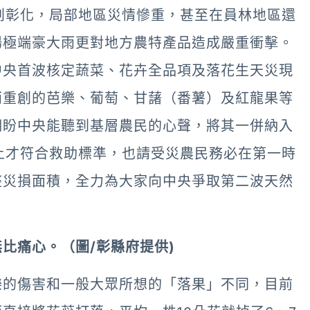
創彰化，局部地區災情慘重，甚至在員林地區還
場極端豪大雨更對地方農特產品造成嚴重衝擊。
中央首波核定蔬菜、花卉全品項及落花生天災現
雨重創的芭樂、葡萄、甘藷（番薯）及紅龍果等
期盼中央能聽到基層農民的心聲，將其一併納入
上才符合救助標準，也請受災農民務必在第一時
整災損面積，全力為大家向中央爭取第二波天然
比痛心。（圖/彰縣府提供)
樂的傷害和一般大眾所想的「落果」不同，目前