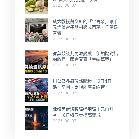
2026-08-07
成大教授蘇文鈺的「金耳朵」讓千
元價值電子器材變成百萬、千萬級
音響
2026-08-07
荷莫茲談判再添變數！伊朗擬對船
舶收費 國會又審「禁航草案」
2026-08-07
川普祭多晶矽新關稅！12月4日上
路 晶圓、太陽能產品納管
2026-08-07
北韓再射短程彈道飛彈！元山升
空 美日韓同步提高警戒
2026-08-07