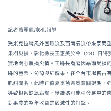
記者蕭麗鳳/彰化報導
受米克拉颱風外圍環流及西南氣流帶來豪雨
果樹災損，彰化縣長王惠美於今（28）日特
實地關心農損災情。王縣長看著因暴雨受損
縣的芭樂、葡萄與紅龍果，在全台市場皆占
脆甜聞名，此時正值夏季芭樂發育關鍵期，
導致根系缺氧腐爛，後續還可能引發嚴重的
對果農的整年收益是毀滅性的打擊。