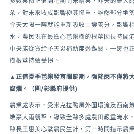
多數果樹正值開花期尚未結果，昨天的豪大雨
朵，對未來收成影響極其慘重，雖然部分地
今天太陽一曬就能重新吸收土壤養分，影響
水，農民現在最擔心芭樂樹的根莖因長時間
中央能從寬給予天災補助度過難關，一邊也
樹根莖持續受損。
▲正值夏季芭樂發育關鍵期，強降雨不僅將
腐爛。（圖/彰縣府提供)
農業處表示，受米克拉颱風外圍環流及西南氣
端豪大雨襲擊，導致全縣多處農田嚴重淹水
縣長王惠美心繫農民生計，第一時間指示農