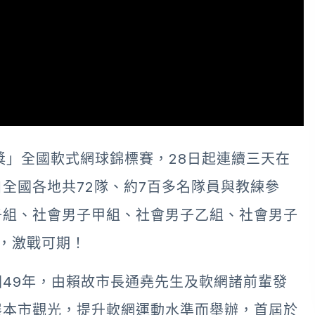
獎」全國軟式網球錦標賽，28日起連續三天在
全國各地共72隊、約7百多名隊員與教練參
子組、社會男子甲組、社會男子乙組、社會男子
，激戰可期！
49年，由賴故市長通堯先生及軟網諸前輩發
展本市觀光，提升軟網運動水準而舉辦，首屆於