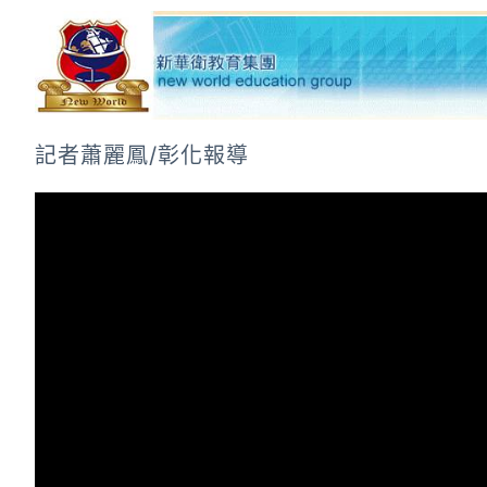
記者蕭麗鳳/彰化報導