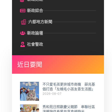
新政綜合
六都地方新聞
新政論壇
社會警政
近日要聞
不只愛毛孩更拚城市商機 薛兆基
倡打造「左楠毛小孩友善生活圈」
2026-08-07
秀和苑日照歡慶父親節 串聯社區
溫暖陪伴長輩共享幸福時光