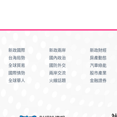
新政國際
新政兩岸
新政財經
台海局勢
國內政治
房產動態
全球貿易
國防外交
汽車綠能
國際情勢
兩岸交流
股市產業
全球華人
火線話題
金融證券
社