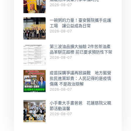
2026-08-07
一碗粥的力量！臺安醫院攜手庇護
工場 讓公益成為日常
2026-08-07
第三波油品擴大抽驗 2件苦茶油產
品苯駢芘超標 前已要求預防性下架
2026-08-07
疫苗採購爭議再掀論戰 地方藍營
批民進黨卸責：人民記得的是疫情
傷痛 不是政治辯解
2026-08-07
小手牽大手畫爸爸 花蓮慈院父親
節活動溫馨
2026-08-07