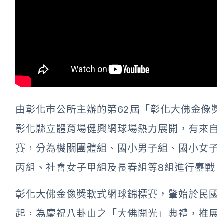
由彰化市公所主辦的第62屆「彰化大佛金像
彰化縣立體育場健興網球場熱力展開，有來自
賽，分為機關團體組、國小男子組、國小女
丙組、社會女子甲組及長春組等8組進行鏖戰
彰化大佛金像獎軟式網球錦標賽，肇始於民國
起，為慶祝八卦山之「大佛開光」典禮，推