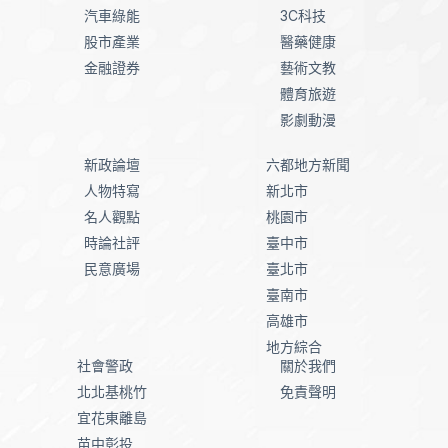
汽車綠能
3C科技
股市產業
醫藥健康
金融證券
藝術文教
體育旅遊
影劇動漫
新政論壇
六都地方新聞
人物特寫
新北市
名人觀點
桃園市
時論社評
臺中市
民意廣場
臺北市
臺南市
高雄市
地方綜合
社會警政
關於我們
北北基桃竹
免責聲明
宜花東離島
苗中彰投