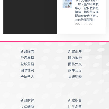
今年父親節來點不
一樣？臺北市家教
中心「數位教養微
論壇」邀您共同揭
開數位時代下青少
年的教養謎團！
2026-08-07
新政國際
新政兩岸
台海局勢
國內政治
全球貿易
國防外交
國際情勢
兩岸交流
全球華人
火線話題
新政財經
新政綜合
房產動態
民生消費