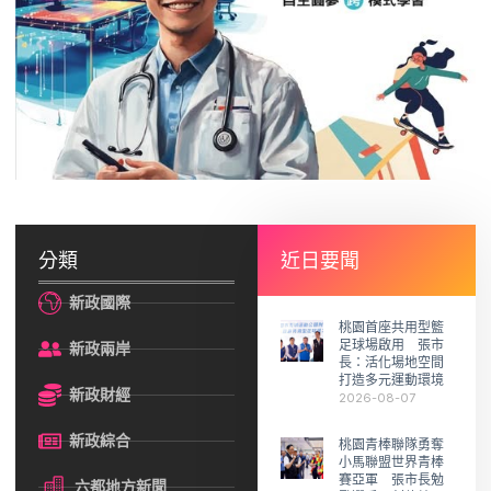
分類
近日要聞
新政國際
桃園首座共用型籃
足球場啟用 張市
新政兩岸
長：活化場地空間
打造多元運動環境
新政財經
2026-08-07
新政綜合
桃園青棒聯隊勇奪
小馬聯盟世界青棒
賽亞軍 張市長勉
六都地方新聞