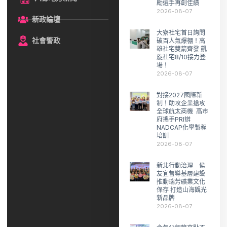
勵選手再創佳績
2026-08-07
新政論壇
大寮社宅首日詢問
社會警政
破百人氣爆棚！高
雄社宅雙箭齊發 凱
旋社宅8/10接力登
場！
2026-08-07
對接2027國際新
制！助攻企業搶攻
全球航太商機 高市
府攜手PRI辦
NADCAP化學製程
培訓
2026-08-07
新北行動治理 侯
友宜督導基層建設
推動瑞芳礦業文化
保存 打造山海觀光
新品牌
2026-08-07