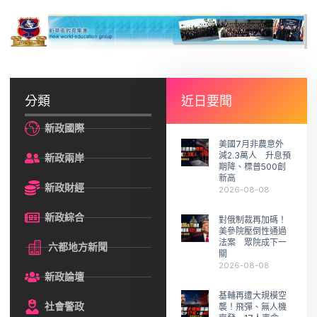
分類
近日要聞
新政國際
美國7月非農意外
減2.3萬人 升息預
新政兩岸
期降、標普500創
新高
新政財經
2026-08-08
新政綜合
對俄制裁再加碼！
美參院壓倒性通過
法案 眾院成下一
六都地方新聞
關
2026-08-08
新政論壇
基輔再遭大規模空
社會警政
襲！飛彈、無人機