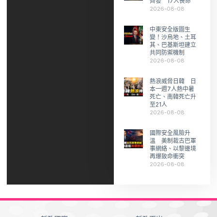
齊發 17人喪命
2026-08-08
中東安全版圖生
變！沙烏地、土耳
其、巴基斯坦建立
共同防禦機制
2026-08-08
熱浪威脅日韓 日
本一週7人熱中暑
死亡、南韓死亡升
至21人
2026-08-08
國際安全風險升
溫 美制裁古巴軍
事網絡、以黎邊境
再爆致命衝突
2026-08-08