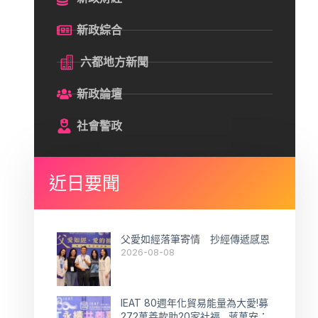
新政綜合
六都地方新聞
新政論壇
社會警政
近日要聞
父愛如經落筆寄情 抄經傳遞感恩
2026-08-08
IEAT 80週年化貿易能量為大愛!募
272萬善款助20家社福 蔣萬安：