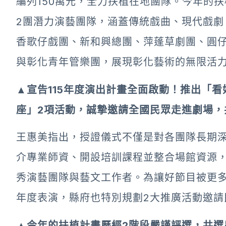
編列150萬元，全力扶植在地團隊。今年的
2團潛力演藝團隊，涵蓋傳統戲曲、現代戲劇
香歌仔戲團、新和興總團、萍蓬草劇團、圓
與彰化青年管樂團，展現彰化藝術的無限活
▲宣告115年度演出計畫全面啟動！推出「
座」2項活動，誠摯邀請全國民眾走進劇場，
王惠美指出，授證儀式不僅是對各團隊長期
介專業師資、開設培訓課程並整合場館資源
秀演藝團隊與藝文工作者。為讓好節目被更多
年度表演，縣府也特別規劃2大推廣活動邀請
▲今年的扶植計畫歷經2階段嚴謹評選，共選