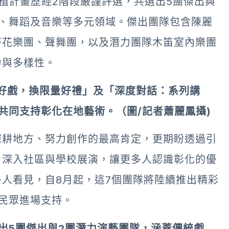
扶植計畫歷經2階段嚴謹評選，共選出5團傑出與
、舞蹈及音樂等多元領域。傑出團隊包含陳麗
仔花樂團、聲舞團，以及潛力團隊木笛室內樂團
力與多樣性。
看好戲，換限量好禮」及「深度對話：系列講
共同支持彰化在地藝術。（圖/記者蕭麗鳳攝)
深耕地方、努力創作的最高肯定，更期盼透過引
，深入社區與學校展演，讓更多人認識彰化的優
人看見，自8月起，這7個團隊將陸續推出精彩
民眾進場支持。
出5團傑出與2團潛力演藝團隊，涵蓋傳統戲