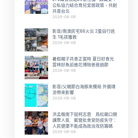
公私協力結合育兒宜居政策、共創
共善台北
2026-08-08
影音/南澳民宅88火災 2童自行逃
生 1毛孩獲救
2026-08-08
暑假親子共食正當時 夏日好食光
雲林好魚前進花博陪爸爸過節
2026-08-08
影音/父親節白海豚來攪局 外圍環
流帶來影響
2026-08-08
洪孟楷南下挺柯志恩 鳥松廟口開
講聚人氣 藍營批食安防疫失守：
人民健康不能成為政治攻防籌碼
2026-08-08