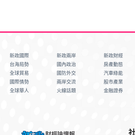
新政國際
新政兩岸
新政財經
台海局勢
國內政治
房產動態
全球貿易
國防外交
汽車綠能
國際情勢
兩岸交流
股市產業
全球華人
火線話題
金融證券
社