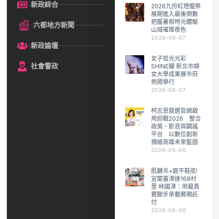
新政綜合
2026九份紅燈籠祭
展期進入最後倒數
把握暑假時光體驗
六都地方新聞
山城璀璨夜色
2026-08-07
新政論壇
女子拾光光彩
社會警政
SHINE耀 新北市婦
女大學成果展市府
熱鬧舉行
2026-08-07
柯志恩競選官網啟
用迎戰2026 整合
政策、影音與闢謠
平台 以數位創新
描繪高雄未來藍圖
2026-08-06
肌腱炎+磨平鞋底!
宜蘭蓋漳達168村
里 林國漳：用最真
實腳步承載鄉親託
付
2026-08-06