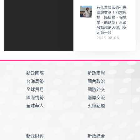
石化業關廠恐引爆
骨牌效應！柯志恩
提「降負擔、保就
業、助轉型」再籲
勞動部納入僱用安
定第十類
2026-08-06
新政國際
新政兩岸
台海局勢
國內政治
全球貿易
國防外交
國際情勢
兩岸交流
全球華人
火線話題
新政財經
新政綜合