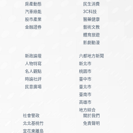
房產動態
民生消費
汽車綠能
3C科技
股市產業
醫藥健康
金融證券
藝術文教
體育旅遊
影劇動漫
新政論壇
六都地方新聞
人物特寫
新北市
名人觀點
桃園市
時論社評
臺中市
民意廣場
臺北市
臺南市
高雄市
地方綜合
社會警政
關於我們
北北基桃竹
免責聲明
宜花東離島