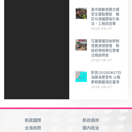
嘉市啟動道路交通
安全重點整飭 鎖
定15項議題強化執
法、工程與宣導
2026-08-07
花蓮掌握回收新制
落實源頭管理 縣
政府舉辦責任業者
法規說明會
2026-08-07
影音/20260807白
海豚海警發布 父親
節假期最接近臺灣
2026-08-07
新政國際
新政兩岸
台海局勢
國內政治