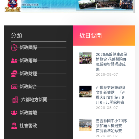
分類
近日要聞
新政國際
2026高齡健康產業
博覽會 花蓮醫院展
新政兩岸
現偏鄉智慧照護成
果
新政財經
2026-08-07
新政綜合
西螺歷史建築轉身
文化新據點 「西
螺客町文化館」8
六都地方新聞
月8日起開館迎賓
2026-08-07
新政論壇
嘉義縣國中小73隊
社會警政
參加無人機競賽
首度新增足球賽
2026-08-07