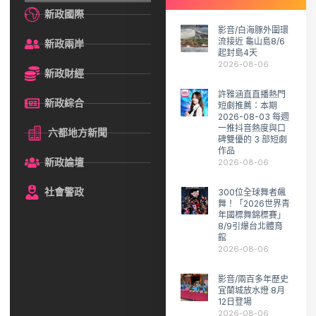
新政國際
影音/白海豚外圍環
流接近 龜山島8/6
新政兩岸
起封島4天
2026-08-06
新政財經
許雅涵直直播熱門
新政綜合
短劇推薦：本期
2026-08-03 每週
一推抖音熱度與口
六都地方新聞
碑雙優的 3 部短劇
作品
新政論壇
2026-08-06
社會警政
300位全球舞者飆
舞！「2026世界青
年國標舞錦標賽」
8/9引爆台北體育
館
2026-08-06
影音/兩百多年歷史
宜蘭城放水燈 8月
12日登場
2026-08-06