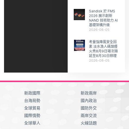
Sandisk 於 FMS
2026 展示創新
NAND 技術助力 AI
基礎架構升級
2026-08-05
考量強陣風安全因
素 淡水漁人碼頭煙
火秀8月9日場次順
延至8月30日辦理
2026-08-05
新政國際
新政兩岸
台海局勢
國內政治
全球貿易
國防外交
國際情勢
兩岸交流
全球華人
火線話題