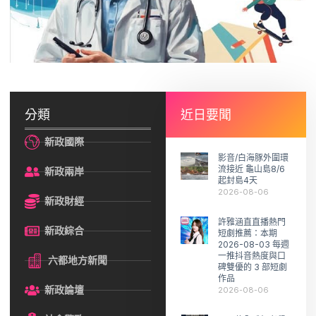
分類
近日要聞
新政國際
影音/白海豚外圍環
流接近 龜山島8/6
新政兩岸
起封島4天
2026-08-06
新政財經
許雅涵直直播熱門
新政綜合
短劇推薦：本期
2026-08-03 每週
一推抖音熱度與口
六都地方新聞
碑雙優的 3 部短劇
作品
新政論壇
2026-08-06