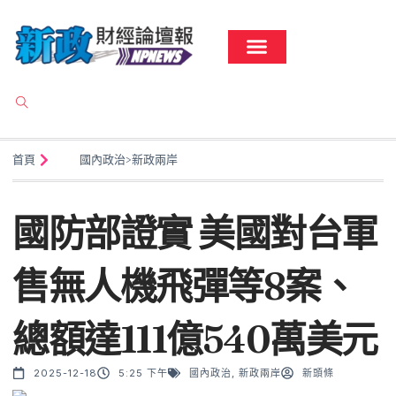
首頁
國內政治
>
新政兩岸
國防部證實 美國對台軍
售無人機飛彈等8案、
總額達111億540萬美元
2025-12-18
5:25 下午
國內政治
,
新政兩岸
新頭條