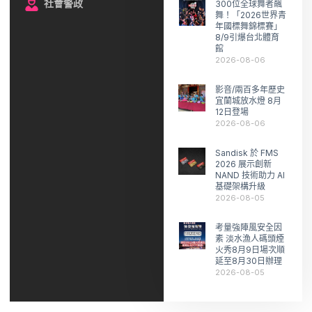
社會警政
300位全球舞者飆
舞！「2026世界青
年國標舞錦標賽」
8/9引爆台北體育
館
2026-08-06
影音/兩百多年歷史
宜蘭城放水燈 8月
12日登場
2026-08-06
Sandisk 於 FMS
2026 展示創新
NAND 技術助力 AI
基礎架構升級
2026-08-05
考量強陣風安全因
素 淡水漁人碼頭煙
火秀8月9日場次順
延至8月30日辦理
2026-08-05