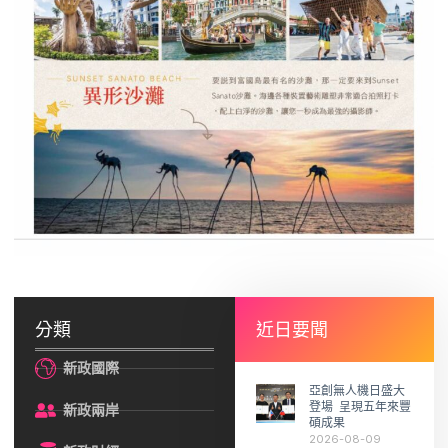
分類
近日要聞
新政國際
亞創無人機日盛大
登場 呈現五年來豐
新政兩岸
碩成果
2026-08-09