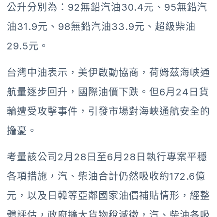
公升分別為：92無鉛汽油30.4元、95無鉛汽
油31.9元、98無鉛汽油33.9元、超級柴油
29.5元。
台灣中油表示，美伊啟動協商，荷姆茲海峽通
航量逐步回升，國際油價下跌。但6月24日貨
輪遭受攻擊事件，引發市場對海峽通航安全的
擔憂。
考量該公司2月28日至6月28日執行專案平穩
各項措施，汽、柴油合計仍然吸收約172.6億
元，以及日韓等亞鄰國家油價補貼情形，經整
體評估，政府擴大貨物稅減徵，汽、柴油各吸