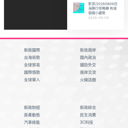
影音/20260809白
海豚行徑略轉 有減
弱縮小趨勢
2026-08-09
新政國際
新政兩岸
台海局勢
國內政治
全球貿易
國防外交
國際情勢
兩岸交流
全球華人
火線話題
新政財經
新政綜合
房產動態
民生消費
汽車綠能
3C科技