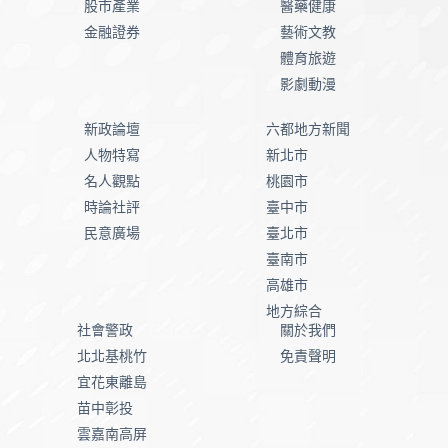
股市產業
醫藥健康
金融證券
藝術文教
體育旅遊
影劇動漫
新政論壇
六都地方新聞
人物特寫
新北市
名人觀點
桃園市
時論社評
臺中市
民意廣場
臺北市
臺南市
高雄市
地方綜合
社會警政
關於我們
北北基桃竹
免責聲明
宜花東離島
苗中彰投
雲嘉南高屏