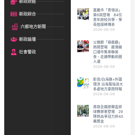
新政財經
嘉義市「青領派」
新政綜合
第6屆登場 84位
青年跨校共學、學
長姐接棒傳承
六都地方新聞
2026-08-09
新政論壇
父親節「尋鹿趣」
熱鬧登場 鹿港廟
社會警政
口潮市集串聯美
食、走讀帶動商圈
人潮
2026-08-09
影音/白海豚+外圍
環流 沿海風強浪大
多處地方豪雨特報
2026-08-09
首屆全國原鄉盃排
球賽屏東登場 29
隊熱血爭冠力拚40
萬獎金
2026-08-09