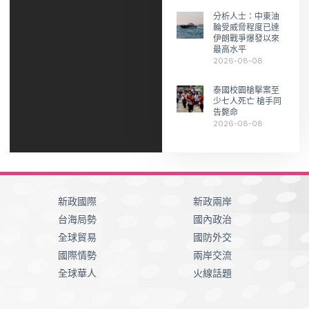
分析人士：中東油
輪受威脅程度已達
伊朗戰爭爆發以來
最高水平
2026-08-08
泰國校園槍擊案至
少七人死亡 槍手同
告斃命
2026-08-08
新政國際
新政兩岸
台海局勢
國內政治
全球貿易
國防外交
國際情勢
兩岸交流
全球華人
火線話題