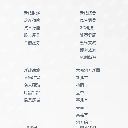
新政財經
新政綜合
房產動態
民生消費
汽車綠能
3C科技
股市產業
醫藥健康
金融證券
藝術文教
體育旅遊
影劇動漫
新政論壇
六都地方新聞
人物特寫
新北市
名人觀點
桃園市
時論社評
臺中市
民意廣場
臺北市
臺南市
高雄市
地方綜合
社會警政
關於我們