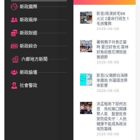
新政國際
影音/南澳民宅88
火災 2童自行逃生 1
新政兩岸
毛孩獲救
2026-08-08
新政財經
暑假親子共食正當
新政綜合
時 夏日好食光 雲林
好魚前進花博陪爸
爸過節
六都地方新聞
2026-08-08
新政論壇
影音/父親節白海豚
來攪局 外圍環流帶
社會警政
來影響
2026-08-08
洪孟楷南下挺柯志
恩 鳥松廟口開講
聚人氣 藍營批食
安防疫失守：人民
健康不能成為政治
攻防籌碼
2026-08-08