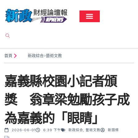
首頁
新政綜合
>
藝術文教
嘉義縣校園小記者頒
獎 翁章梁勉勵孩子成
為嘉義的「眼睛」
2026-06-01
6:39 下午
新政綜合
,
藝術文教
新頭條