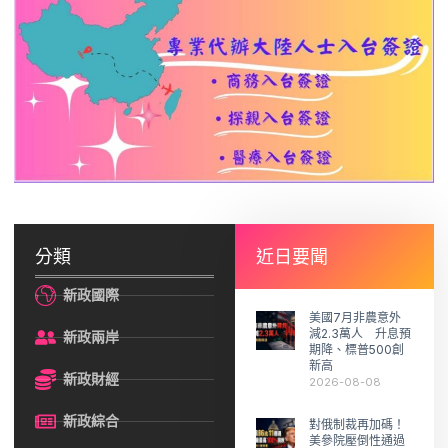
分類
近日要聞
新政國際
美國7月非農意外
減2.3萬人 升息預
新政兩岸
期降、標普500創
新高
新政財經
2026-08-08
新政綜合
對俄制裁再加碼！
美參院壓倒性通過