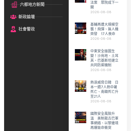
法案 眾院成下一
六都地方新聞
關
2026-08-08
新政論壇
基輔再遭大規模空
社會警政
襲！飛彈、無人機
齊發 17人喪命
2026-08-08
中東安全版圖生
變！沙烏地、土耳
其、巴基斯坦建立
共同防禦機制
2026-08-08
熱浪威脅日韓 日
本一週7人熱中暑
死亡、南韓死亡升
至21人
2026-08-08
國際安全風險升
溫 美制裁古巴軍
事網絡、以黎邊境
再爆致命衝突