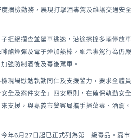
密度攔檢勤務，展現打擊酒毒駕及維護交通安全
男子拒絕攔查並駕車逃逸，沿途擦撞多輛停放車
托咪酯煙彈及電子煙加熱棒，顯示毒駕行為仍嚴
，加強防制酒後及毒後駕車。
路檢現場慰勉執勤同仁及支援警力，要求全體員
者安全及案件安全」四安原則，在確保執勤安全
而來支援，與嘉義市警察局攜手掃蕩毒、酒駕。
今年6月27日起已正式列為第一級毒品。嘉市