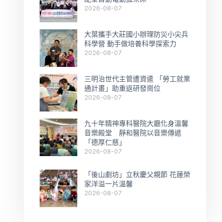
2026-08-07
大葉攜手大莊國小辦理防災小尖兵
科學營 動手做培養科學探索力
2026-08-07
三明治世代主管遭資遣 「勞工就業
通計畫」助重返研發崗位
2026-08-07
九十年精神專科醫院大廳化身溫馨
音樂殿堂 靜和醫院以音樂傳遞
「德厚仁慈」
2026-08-07
「後山劇坊」立秋慶父親節 花蓮榮
家洋溢一片溫馨
2026-08-07