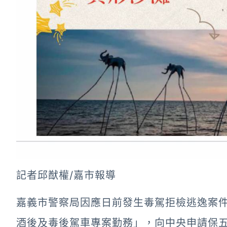
記者邱猷權/嘉市報導
嘉義市警察局因應日前發生毒駕拒檢逃逸案件
酒後及毒後駕車專案勤務」，向中央申請保五