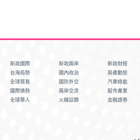
新政國際
新政兩岸
新政財經
台海局勢
國內政治
房產動態
全球貿易
國防外交
汽車綠能
國際情勢
兩岸交流
股市產業
全球華人
火線話題
金融證券