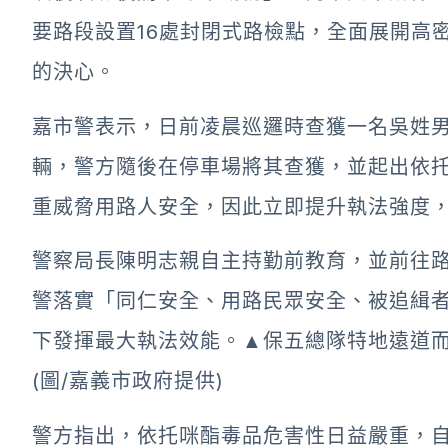
要路段設置16處封閉式路檢點，全面展開高
的決心。
嘉市警表示，日前凌晨巡邏時查獲一名吳姓
輛，警方隨後在停車場將其查獲，並起出依
重威脅用路人安全，因此立即提升執法強度
警察局長陳明志親自主持勤前教育，並前往
警落實「同仁安全、用路民眾安全、被追緝
下發揮最大執法效能。
▲保五總隊特地遠道
(圖/嘉義市政府提供)
警方指出，依托咪酯毒品危害性日益嚴重，自