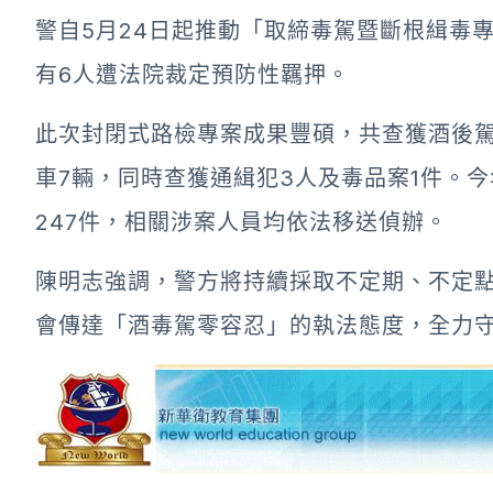
警自5月24日起推動「取締毒駕暨斷根緝毒專
有6人遭法院裁定預防性羈押。
此次封閉式路檢專案成果豐碩，共查獲酒後駕
車7輛，同時查獲通緝犯3人及毒品案1件。今
247件，相關涉案人員均依法移送偵辦。
陳明志強調，警方將持續採取不定期、不定
會傳達「酒毒駕零容忍」的執法態度，全力