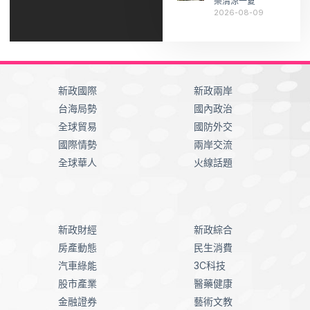
樂清涼一夏
2026-08-09
新政國際
新政兩岸
台海局勢
國內政治
全球貿易
國防外交
國際情勢
兩岸交流
全球華人
火線話題
新政財經
新政綜合
房產動態
民生消費
汽車綠能
3C科技
股市產業
醫藥健康
金融證券
藝術文教