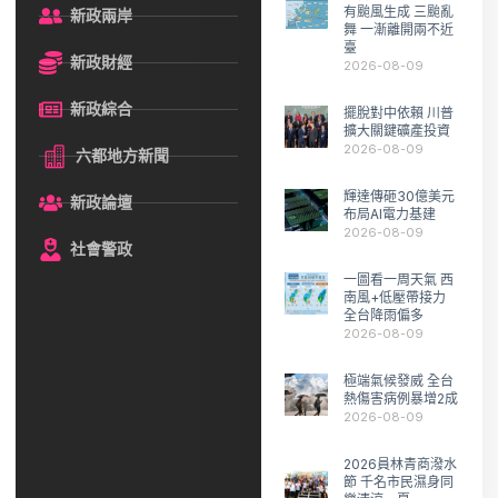
有颱風生成 三颱亂
新政兩岸
舞 一漸離開兩不近
臺
新政財經
2026-08-09
新政綜合
擺脫對中依賴 川普
擴大關鍵礦產投資
2026-08-09
六都地方新聞
輝達傳砸30億美元
新政論壇
布局AI電力基建
2026-08-09
社會警政
一圖看一周天氣 西
南風+低壓帶接力
全台降雨偏多
2026-08-09
極端氣候發威 全台
熱傷害病例暴增2成
2026-08-09
2026員林青商潑水
節 千名市民濕身同