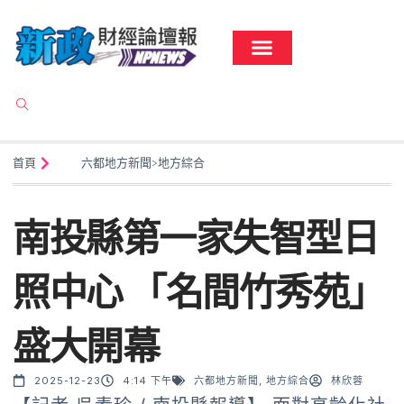
首頁
六都地方新聞
>
地方綜合
南投縣第一家失智型日
照中心 「名間竹秀苑」
盛大開幕
2025-12-23
4:14 下午
六都地方新聞
,
地方綜合
林欣蓉