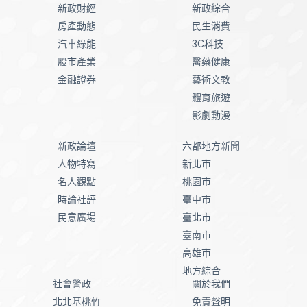
新政財經
新政綜合
房產動態
民生消費
汽車綠能
3C科技
股市產業
醫藥健康
金融證券
藝術文教
體育旅遊
影劇動漫
新政論壇
六都地方新聞
人物特寫
新北市
名人觀點
桃園市
時論社評
臺中市
民意廣場
臺北市
臺南市
高雄市
地方綜合
社會警政
關於我們
北北基桃竹
免責聲明