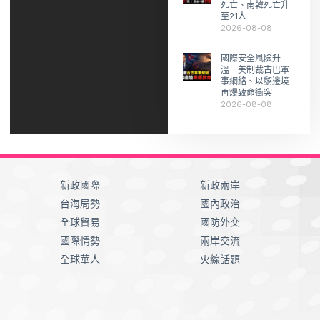
死亡、南韓死亡升
至21人
2026-08-08
國際安全風險升
溫 美制裁古巴軍
事網絡、以黎邊境
再爆致命衝突
2026-08-08
新政國際
新政兩岸
台海局勢
國內政治
全球貿易
國防外交
國際情勢
兩岸交流
全球華人
火線話題