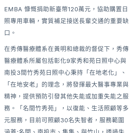
EMBA 慷慨捐助新臺幣120萬元，協助購置日
照專用車輛，實質補足接送長輩交通的重要缺
口。
在秀傳醫療體系在黃明和總裁的督促下，秀傳
醫療體系所屬包括彰化9家秀和苑日照中心與
南投3間竹秀苑日照中心秉持「在地老化」、
「在地安老」的理念，將發揮最大醫事專業與
精神，提供預防引發其他失能或加重失能之服
務。「名間竹秀苑」，以復能、生活照顧等多
元服務，目前可照顧30名失智者，服務範圍
涵蓋:名間、南投市、集集、與竹山，透過失