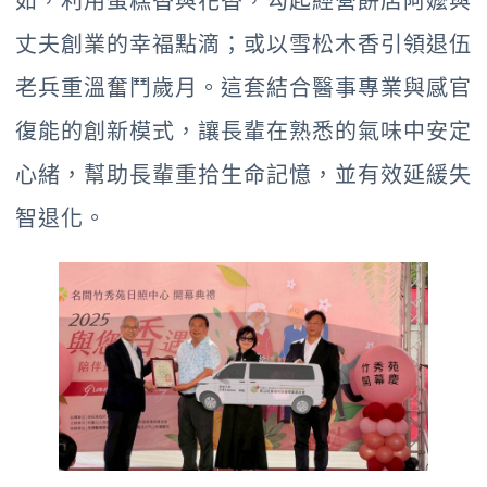
如，利用蛋糕香與花香，勾起經營餅店阿嬤與
丈夫創業的幸福點滴；或以雪松木香引領退伍
老兵重溫奮鬥歲月。這套結合醫事專業與感官
復能的創新模式，讓長輩在熟悉的氣味中安定
心緒，幫助長輩重拾生命記憶，並有效延緩失
智退化。