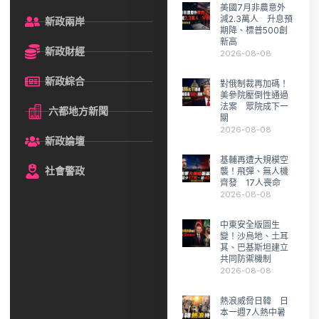
美國7月非農意外
減2.3萬人 升息預
新政兩岸
期降、標普500創
新高
新政財經
2026-08-08
新政綜合
對俄制裁再加碼！
美參院壓倒性通過
法案 眾院成下一
六都地方新聞
關
2026-08-08
新政論壇
基輔再遭大規模空
社會警政
襲！飛彈、無人機
齊發 17人喪命
2026-08-08
中東安全版圖生
變！沙烏地、土耳
其、巴基斯坦建立
共同防禦機制
2026-08-08
熱浪威脅日韓 日
本一週7人熱中暑