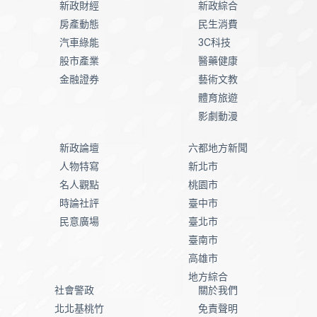
新政財經
新政綜合
房產動態
民生消費
汽車綠能
3C科技
股市產業
醫藥健康
金融證券
藝術文教
體育旅遊
影劇動漫
新政論壇
六都地方新聞
人物特寫
新北市
名人觀點
桃園市
時論社評
臺中市
民意廣場
臺北市
臺南市
高雄市
地方綜合
社會警政
關於我們
北北基桃竹
免責聲明