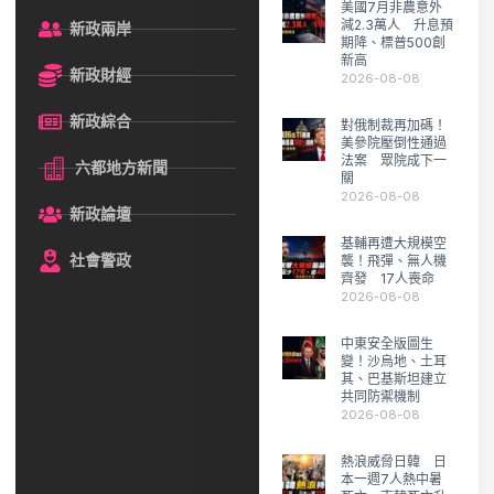
美國7月非農意外
減2.3萬人 升息預
新政兩岸
期降、標普500創
新高
新政財經
2026-08-08
新政綜合
對俄制裁再加碼！
美參院壓倒性通過
法案 眾院成下一
六都地方新聞
關
2026-08-08
新政論壇
基輔再遭大規模空
社會警政
襲！飛彈、無人機
齊發 17人喪命
2026-08-08
中東安全版圖生
變！沙烏地、土耳
其、巴基斯坦建立
共同防禦機制
2026-08-08
熱浪威脅日韓 日
本一週7人熱中暑