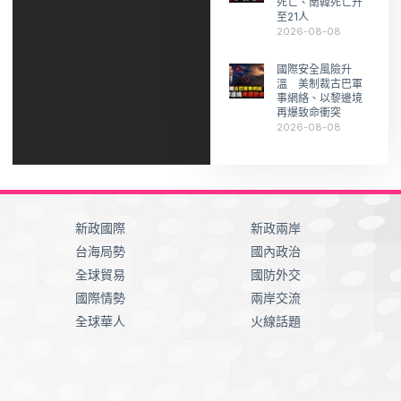
死亡、南韓死亡升
至21人
2026-08-08
國際安全風險升
溫 美制裁古巴軍
事網絡、以黎邊境
再爆致命衝突
2026-08-08
新政國際
新政兩岸
台海局勢
國內政治
全球貿易
國防外交
國際情勢
兩岸交流
全球華人
火線話題