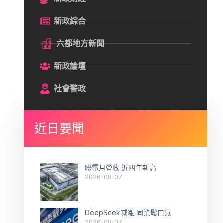
新政綜合
六都地方新聞
新政論壇
社會警政
近日要聞
聯電月營收 近四年新高
2026-08-07
DeepSeek喊漲 同業鬆口氣
2026-08-07