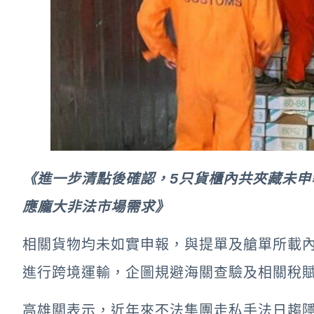
《進一步清點後確認，5只貨櫃內共夾藏未申報
應龐大非法市場需求》
相關貨物均未如實申報，與提單及艙單所載
進行跨境運輸，企圖規避海關查驗及相關稅
高雄關表示，近年來不法集團走私手法日趨