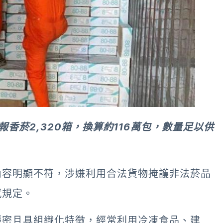
香菸2,320箱，換算約116萬包，數量足以供
內容明顯不符，涉嫌利用合法貨物掩護非法菸品
賦規定。
隱密且具組織化特徵，經常利用冷凍食品、建