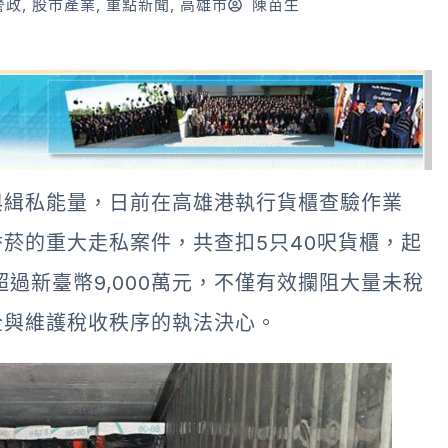
警政
,
股市產業
,
重點新聞
,
高雄市
陳苗生
與緝私能量，日前在高雄港執行貨櫃查驗作業
菸的重大走私案件，共查扣5只40呎貨櫃，起
值超過新臺幣9,000萬元，不僅有效攔阻大量未稅
全與維護稅收秩序的執法決心。