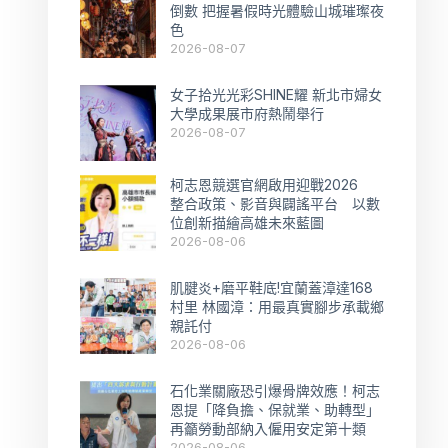
倒數 把握暑假時光體驗山城璀璨夜
色
2026-08-07
女子拾光光彩SHINE耀 新北市婦女
大學成果展市府熱鬧舉行
2026-08-07
柯志恩競選官網啟用迎戰2026
整合政策、影音與闢謠平台 以數
位創新描繪高雄未來藍圖
2026-08-06
肌腱炎+磨平鞋底!宜蘭蓋漳達168
村里 林國漳：用最真實腳步承載鄉
親託付
2026-08-06
石化業關廠恐引爆骨牌效應！柯志
恩提「降負擔、保就業、助轉型」
再籲勞動部納入僱用安定第十類
2026-08-06