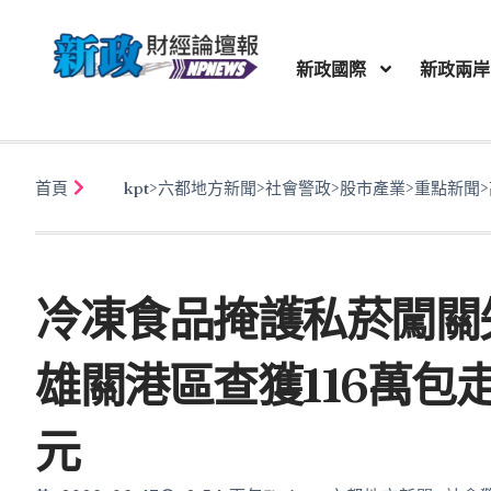
新政國際
新政兩岸
首頁
kpt
>
六都地方新聞
>
社會警政
>
股市產業
>
重點新聞
>
冷凍食品掩護私菸闖關
雄關港區查獲116萬包
元