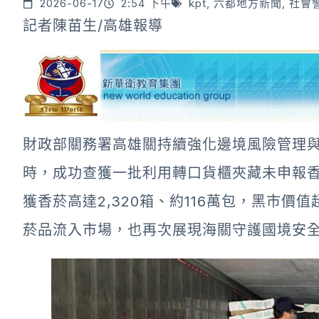
2026-06-17
2:54 下午
kpt
,
六都地方新聞
,
社會
記者陳苗生/高雄報導
財政部關務署高雄關持續強化邊境風險管理
時，成功查獲一批利用轉口貨櫃夾藏未申報香
獲香菸高達2,320箱、約116萬包，黑市價
菸品流入市場，也再次展現海關守護國境安