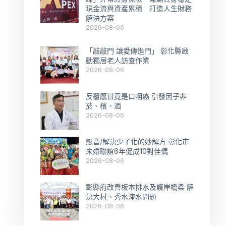
現金流與資產累積 打造人生財務
解決方案
2026-08-06
「敲敲門 讓愛傳進門」 彰化縣啟
動獨居老人訪查作業
2026-08-06
反覆感冒竟是口咽癌 引發因子非
菸、檳、酒
2026-08-06
影音/解決少子化的妙解方 彰化市
未婚聯誼6年促成10對佳偶
2026-08-06
彰縣府改善板本排水及護岸橋梁 解
決大村、秀水淹水問題
2026-08-06