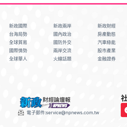
新政國際
新政兩岸
新政財經
台海局勢
國內政治
房產動態
全球貿易
國防外交
汽車綠能
國際情勢
兩岸交流
股市產業
全球華人
火線話題
金融證券
社
電子郵件:service@npnews.com.tw