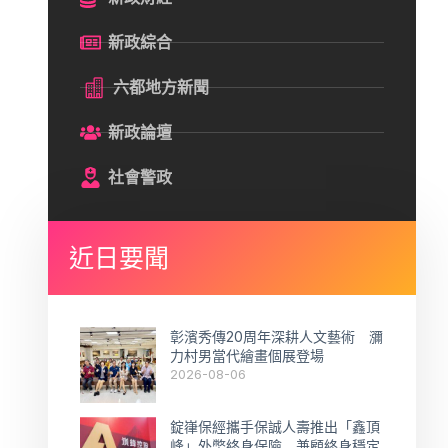
新政綜合
六都地方新聞
新政論壇
社會警政
近日要聞
彰濱秀傳20周年深耕人文藝術 瀰
力村男當代繪畫個展登場
2026-08-06
錠嵂保經攜手保誠人壽推出「鑫頂
峰」外幣終身保險 兼顧終身穩定