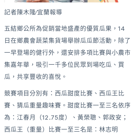
記者陳木隆∕宜蘭報導
五結鄉公所為促銷當地盛產的優質瓜果，14
日在鄉農會蔬菜集貨場舉辦瓜瓜節活動，除了
一早登場的健行外，還安排多項比賽與小農市
集嘉年華，吸引一千多位民眾到場吃瓜、買
瓜，共享豐收的喜悅。
競賽項目分別有：西瓜甜度比賽、西瓜王比
賽、猜瓜重量趣味賽。甜度比賽一至三名依序
為：江春月（12.75度）、黃榮聰、郭政安；
西瓜王（重量）比賽一至三名是：林志明