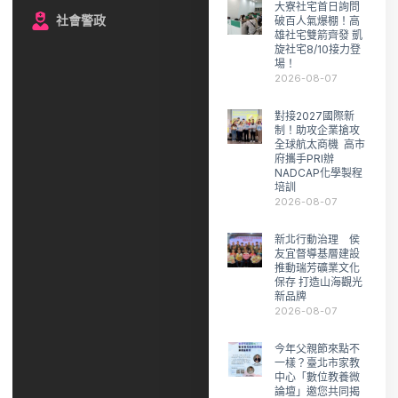
大寮社宅首日詢問
社會警政
破百人氣爆棚！高
雄社宅雙箭齊發 凱
旋社宅8/10接力登
場！
2026-08-07
對接2027國際新
制！助攻企業搶攻
全球航太商機 高市
府攜手PRI辦
NADCAP化學製程
培訓
2026-08-07
新北行動治理 侯
友宜督導基層建設
推動瑞芳礦業文化
保存 打造山海觀光
新品牌
2026-08-07
今年父親節來點不
一樣？臺北市家教
中心「數位教養微
論壇」邀您共同揭