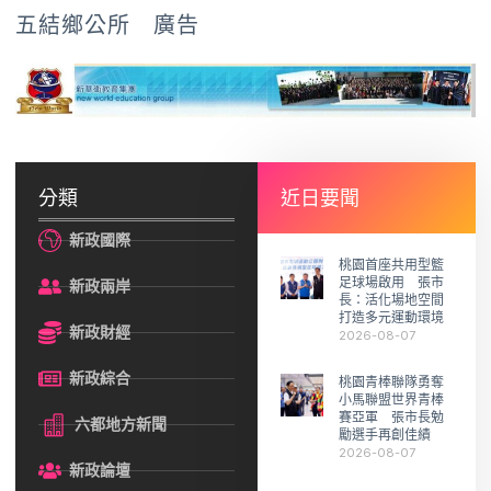
五結鄉公所 廣告
分類
近日要聞
新政國際
桃園首座共用型籃
足球場啟用 張市
新政兩岸
長：活化場地空間
打造多元運動環境
新政財經
2026-08-07
新政綜合
桃園青棒聯隊勇奪
小馬聯盟世界青棒
賽亞軍 張市長勉
六都地方新聞
勵選手再創佳績
2026-08-07
新政論壇