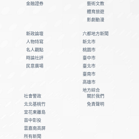
金融證券
藝術文教
體育旅遊
影劇動漫
新政論壇
六都地方新聞
人物特寫
新北市
名人觀點
桃園市
時論社評
臺中市
民意廣場
臺北市
臺南市
高雄市
地方綜合
社會警政
關於我們
北北基桃竹
免責聲明
宜花東離島
苗中彰投
雲嘉南高屏
所有新聞