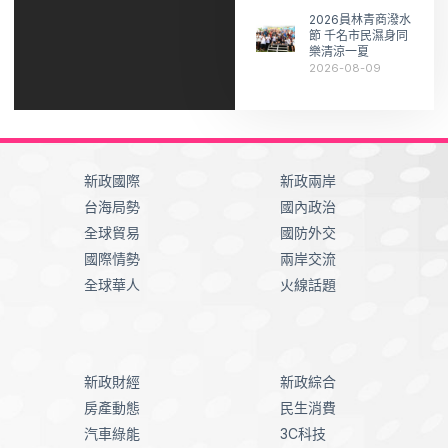
2026員林青商潑水
節 千名市民濕身同
樂清涼一夏
2026-08-09
新政國際
新政兩岸
台海局勢
國內政治
全球貿易
國防外交
國際情勢
兩岸交流
全球華人
火線話題
新政財經
新政綜合
房產動態
民生消費
汽車綠能
3C科技