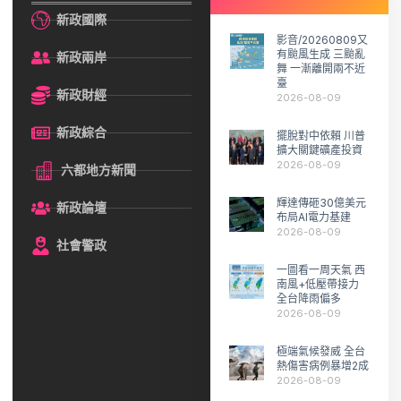
新政國際
影音/20260809又
有颱風生成 三颱亂
新政兩岸
舞 一漸離開兩不近
臺
新政財經
2026-08-09
新政綜合
擺脫對中依賴 川普
擴大關鍵礦產投資
2026-08-09
六都地方新聞
輝達傳砸30億美元
新政論壇
布局AI電力基建
2026-08-09
社會警政
一圖看一周天氣 西
南風+低壓帶接力
全台降雨偏多
2026-08-09
極端氣候發威 全台
熱傷害病例暴增2成
2026-08-09