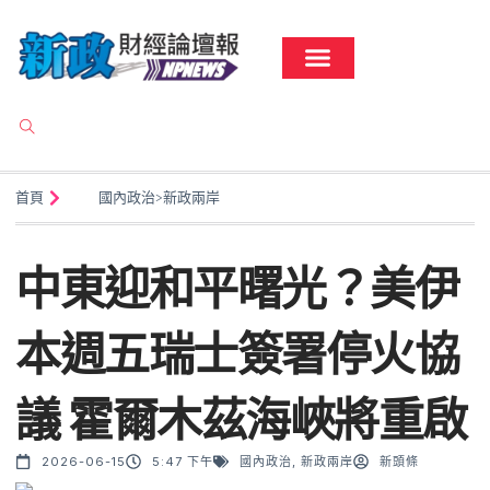
首頁
國內政治
>
新政兩岸
中東迎和平曙光？美伊
本週五瑞士簽署停火協
議 霍爾木茲海峽將重啟
2026-06-15
5:47 下午
國內政治
,
新政兩岸
新頭條