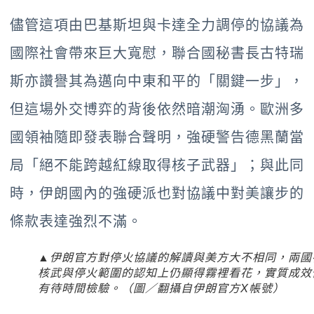
儘管這項由巴基斯坦與卡達全力調停的協議為
國際社會帶來巨大寬慰，聯合國秘書長古特瑞
斯亦讚譽其為邁向中東和平的「關鍵一步」，
但這場外交博弈的背後依然暗潮洶湧。歐洲多
國領袖隨即發表聯合聲明，強硬警告德黑蘭當
局「絕不能跨越紅線取得核子武器」；與此同
時，伊朗國內的強硬派也對協議中對美讓步的
條款表達強烈不滿。
▲伊朗官方對停火協議的解讀與美方大不相同，兩國
核武與停火範圍的認知上仍顯得霧裡看花，實質成效
有待時間檢驗。（圖／翻攝自伊朗官方X帳號）