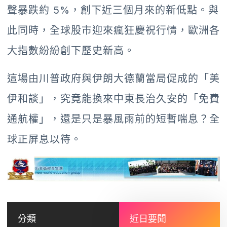
聲暴跌約 5%，創下近三個月來的新低點。與
此同時，全球股市迎來瘋狂慶祝行情，歐洲各
大指數紛紛創下歷史新高。
這場由川普政府與伊朗大德蘭當局促成的「美
伊和談」，究竟能換來中東長治久安的「免費
通航權」，還是只是暴風雨前的短暫喘息？全
球正屏息以待。
分類
近日要聞