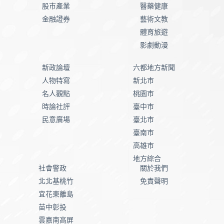
股市產業
醫藥健康
金融證券
藝術文教
體育旅遊
影劇動漫
新政論壇
六都地方新聞
人物特寫
新北市
名人觀點
桃園市
時論社評
臺中市
民意廣場
臺北市
臺南市
高雄市
地方綜合
社會警政
關於我們
北北基桃竹
免責聲明
宜花東離島
苗中彰投
雲嘉南高屏