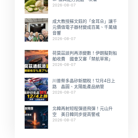
2026-08-07
成大教授蘇文鈺的「金耳朵」讓千
元價值電子器材變成百萬、千萬級
音響
2026-08-07
荷莫茲談判再添變數！伊朗擬對船
舶收費 國會又審「禁航草案」
2026-08-07
川普祭多晶矽新關稅！12月4日上
路 晶圓、太陽能產品納管
2026-08-07
北韓再射短程彈道飛彈！元山升
空 美日韓同步提高警戒
2026-08-07