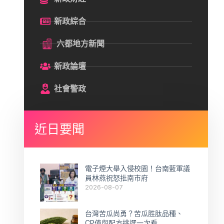
新政綜合
六都地方新聞
新政論壇
社會警政
近日要聞
電子煙大舉入侵校園！台南藍軍議
員林燕祝怒批南市府
2026-08-07
台灣苦瓜尚勇？苦瓜胜肽品種、
CP值與配方挑選一次看