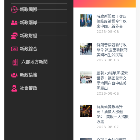
新政國際
時政新聞眼丨從四
個維度讀懂今年以
新政兩岸
來中國元首外交
2026-08-08
新政財經
特朗普簽署新行政
新政綜合
命令 試圖重新限制
美國出生公民權
2026-08-08
六都地方新聞
跟著70張地圖探索
新政論壇
世界！德國兒童文
學地圖在台中綠美
社會警政
圖展出
2026-08-08
荷莫茲變數再升
高！油價大漲逾
3% 美股三大指數
收黑
2026-08-07