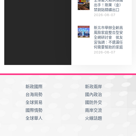
全球最大鈷供應國
出手！剛果（金）
禁銅鈷精礦出口
2026-08-07
新北市舉辦全齡高
風險家庭整合型安
全網研討會 侯友
宜強調：不遺漏任
何需要幫助的家庭
2026-08-07
新政國際
新政兩岸
台海局勢
國內政治
全球貿易
國防外交
國際情勢
兩岸交流
全球華人
火線話題