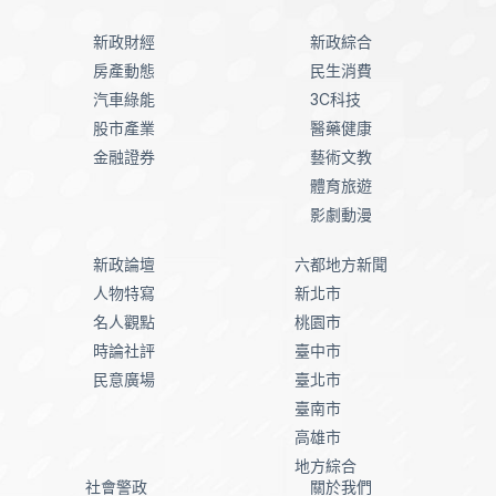
新政財經
新政綜合
房產動態
民生消費
汽車綠能
3C科技
股市產業
醫藥健康
金融證券
藝術文教
體育旅遊
影劇動漫
新政論壇
六都地方新聞
人物特寫
新北市
名人觀點
桃園市
時論社評
臺中市
民意廣場
臺北市
臺南市
高雄市
地方綜合
社會警政
關於我們