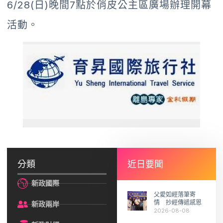
6/28(日)晚間7點於俏皮公主區廣場辦理開幕
活動。
分類
近日要聞
新政國際
父愛如經落筆寄
情 抄經傳遞感恩
新政兩岸
2026-08-08