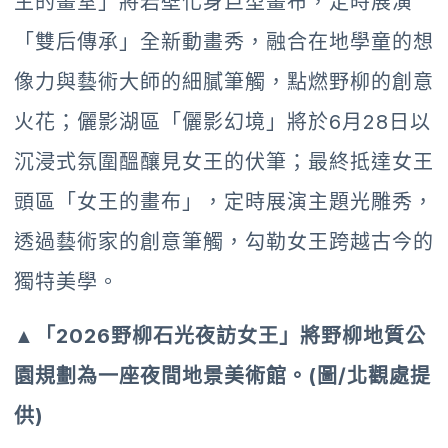
主的畫室」將岩壁化身巨型畫布，定時展演
「雙后傳承」全新動畫秀，融合在地學童的想
像力與藝術大師的細膩筆觸，點燃野柳的創意
火花；儷影湖區「儷影幻境」將於6月28日以
沉浸式氛圍醞釀見女王的伏筆；最終抵達女王
頭區「女王的畫布」，定時展演主題光雕秀，
透過藝術家的創意筆觸，勾勒女王跨越古今的
獨特美學。
▲「2026野柳石光夜訪女王」將野柳地質公
園規劃為一座夜間地景美術館。(圖/北觀處提
供)