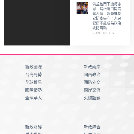
洪孟楷南下挺柯志
恩 鳥松廟口開講
聚人氣 藍營批食
安防疫失守：人民
健康不能成為政治
攻防籌碼
2026-08-08
新政國際
新政兩岸
台海局勢
國內政治
全球貿易
國防外交
國際情勢
兩岸交流
全球華人
火線話題
新政財經
新政綜合