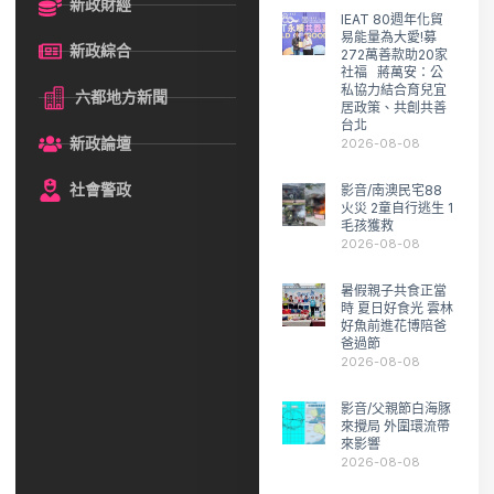
新政財經
IEAT 80週年化貿
易能量為大愛!募
新政綜合
272萬善款助20家
社福 蔣萬安：公
私協力結合育兒宜
六都地方新聞
居政策、共創共善
台北
新政論壇
2026-08-08
社會警政
影音/南澳民宅88
火災 2童自行逃生 1
毛孩獲救
2026-08-08
暑假親子共食正當
時 夏日好食光 雲林
好魚前進花博陪爸
爸過節
2026-08-08
影音/父親節白海豚
來攪局 外圍環流帶
來影響
2026-08-08