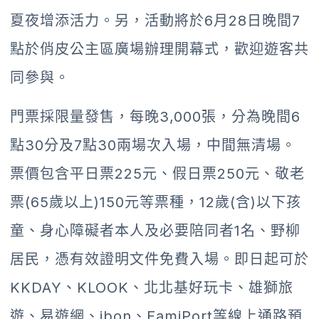
夏夜增添活力。另，活動將於6月28日晚間7
點於俏皮公主區廣場辦理開幕式，歡迎遊客共
同參與。
門票採限量發售，每晚3,000張，分為晚間6
點30分及7點30兩場次入場，中間無清場。
票價包含平日票225元、假日票250元、敬老
票(65歲以上)150元等票種，12歲(含)以下孩
童、身心障礙者本人及必要陪同者1名、野柳
居民，憑有效證明文件免費入場。即日起可於
KKDAY、KLOOK、北北基好玩卡、雄獅旅
遊、易遊網、ibon、FamiPort等線上通路預