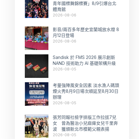
青年國標舞錦標賽」8/9引爆台北
體育館
2026-08-06
影音/兩百多年歷史宜蘭城放水燈 8
月12日登場
2026-08-06
Sandisk 於 FMS 2026 展示創新
NAND 技術助力 AI 基礎架構升級
2026-08-05
考量強陣風安全因素 淡水漁人碼頭
煙火秀8月9日場次順延至8月30日
辦理
2026-08-05
張芳同報社檢字排版工作拉拔7兒
女 曾為醫治小兒麻痺女兒千里奔
波 獲頒新北市模範父親表揚
2026-08-05