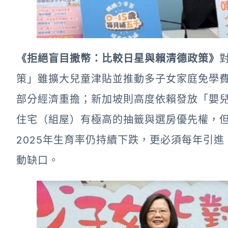
《拒絕盲目撒幣：比較日星與賴清德政策》
策」雖擴大兒童津貼並推動多子女家庭免學
部分經濟重擔；新加坡則高度依賴發放「嬰
住宅（組屋）有極高的抽籤與選房優先權，
2025年生育率仍持續下跌，更必須每年引進 
動缺口。