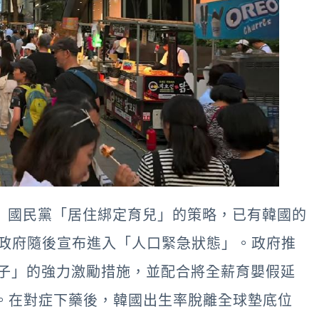
》
國民黨「居住綁定育兒」的策略，已有韓國的
72，政府隨後宣布進入「人口緊急狀態」。政府推
輩子」的強力激勵措施，並配合將全薪育嬰假延
改革。在對症下藥後，韓國出生率脫離全球墊底位